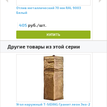
ёмно-
Отлив металлический 70 мм RAL 9003
Отли
Белый
Бел
405
руб./шт.
57
КУПИТЬ
Другие товары из этой серии
он
Угол наружный T-SIDING Гранит леон Эко-2
Фаса