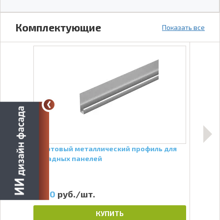
Комплектующие
Показать все
Стартовый металлический профиль для
Угол
фасадных панелей
Белы
220
руб./шт.
4
КУПИТЬ