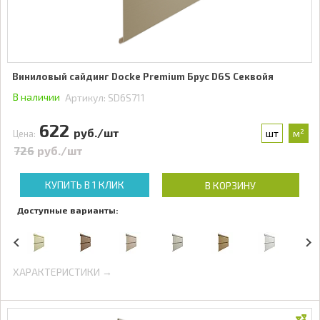
Виниловый сайдинг Docke Premium Брус D6S Секвойя
В наличии
Артикул:
SD6S711
622
руб./шт
шт
м²
Цена:
726
руб./шт
КУПИТЬ В 1 КЛИК
В КОРЗИНУ
Доступные варианты:
ХАРАКТЕРИСТИКИ →