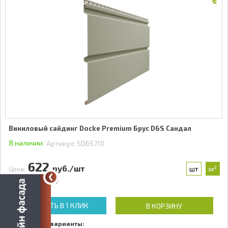
Виниловый сайдинг Docke Premium Брус D6S Сандал
В наличии
Артикул:
SD6S710
622
руб./шт
шт
м²
Цена:
726
руб./шт
КУПИТЬ В 1 КЛИК
В КОРЗИНУ
Доступные варианты: