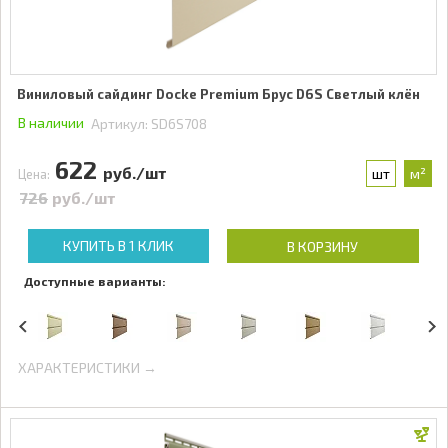
Виниловый сайдинг Docke Premium Брус D6S Светлый клён
В наличии
Артикул:
SD6S708
622
руб./шт
шт
м²
Цена:
726
руб./шт
КУПИТЬ В 1 КЛИК
В КОРЗИНУ
Доступные варианты:
ХАРАКТЕРИСТИКИ →