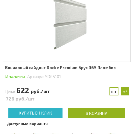
Виниловый сайдинг Docke Premium Брус D6S Пломбир
В наличии
Артикул:
SD6S101
622
руб./шт
шт
м²
Цена:
726
руб./шт
КУПИТЬ В 1 КЛИК
В КОРЗИНУ
Доступные варианты: