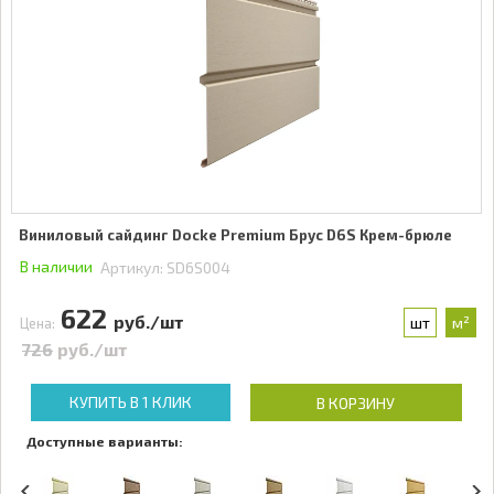
Виниловый сайдинг Docke Premium Брус D6S Крем-брюле
В наличии
Артикул:
SD6S004
622
руб./шт
шт
м²
Цена:
726
руб./шт
КУПИТЬ В 1 КЛИК
В КОРЗИНУ
Доступные варианты: