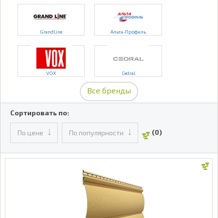
GrandLine
Альта-Профиль
VOX
Cedral
Все бренды
Сортировать по:
(0)
По цене
По популярности