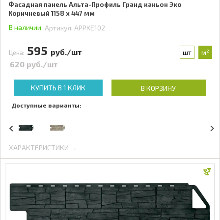
Фасадная панель Альта-Профиль Гранд каньон Эко
Коричневый 1158 x 447 мм
В наличии
Артикул:
APPKE102
595
руб./шт
шт
м²
Цена:
620
руб./шт
КУПИТЬ В 1 КЛИК
В КОРЗИНУ
Доступные варианты:
ХАРАКТЕРИСТИКИ →