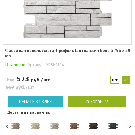
Фасадная панель Альта-Профиль Шотландия Белый 796 x 591
мм
В наличии
Артикул:
APSH1104
573
руб./шт
шт
м²
Цена:
597
руб./шт
КУПИТЬ В 1 КЛИК
В КОРЗИНУ
Доступные варианты: