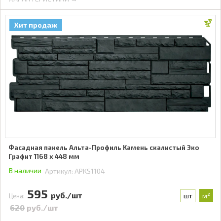
Хит продаж
Фасадная панель Альта-Профиль Камень скалистый Эко
Графит 1168 x 448 мм
В наличии
Артикул:
APKS1104
595
руб./шт
шт
м²
Цена:
620
руб./шт