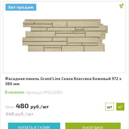
Хит продаж
Фасадная панель Grand Line Скала Классика Бежевый 972 x
380 мм
В наличии
Артикул:
FPGLS1901
480
руб./шт
шт
м²
Цена:
548
руб./шт
КУПИТЬ В 1 КЛИК
В КОРЗИНУ