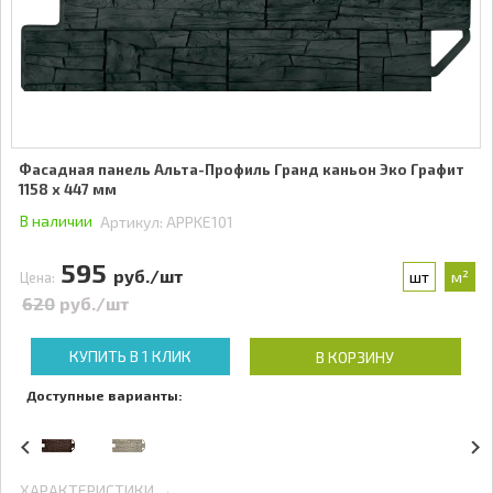
Фасадная панель Альта-Профиль Гранд каньон Эко Графит
1158 x 447 мм
В наличии
Артикул:
APPKE101
595
руб./шт
шт
м²
Цена:
620
руб./шт
КУПИТЬ В 1 КЛИК
В КОРЗИНУ
Доступные варианты:
ХАРАКТЕРИСТИКИ →