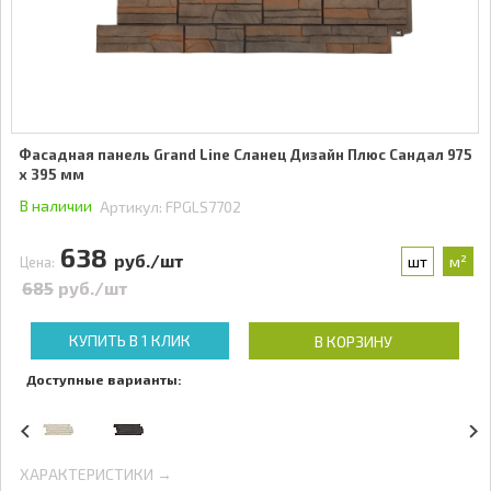
Фасадная панель Grand Line Сланец Дизайн Плюс Сандал 975
x 395 мм
В наличии
Артикул:
FPGLS7702
638
руб./шт
шт
м²
Цена:
685
руб./шт
КУПИТЬ В 1 КЛИК
В КОРЗИНУ
Доступные варианты:
ХАРАКТЕРИСТИКИ →