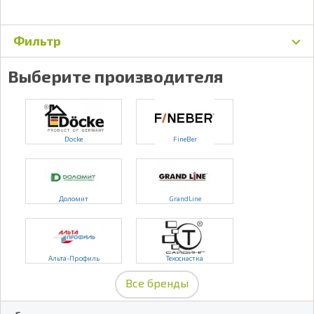
Фильтр
Выберите производителя
Docke
FineBer
Доломит
GrandLine
Альта-Профиль
Техоснастка
Все бренды