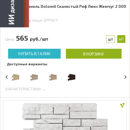
Фасадная панель Dolomit Скалистый Риф Люкс Жемчуг 2 000
x 210 мм
В наличии
Артикул:
DFP007
565
руб./шт
шт
м²
Цена:
КУПИТЬ В 1 КЛИК
В КОРЗИНУ
Доступные варианты:
ХАРАКТЕРИСТИКИ →