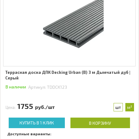
Террасная доска ДПК Decking Urban (В) 3 м Дымчатый дуб |
Серый
В наличии
Артикул:
TDDCK123
1755
руб./шт
шт
м²
Цена:
КУПИТЬ В 1 КЛИК
В КОРЗИНУ
Доступные варианты: