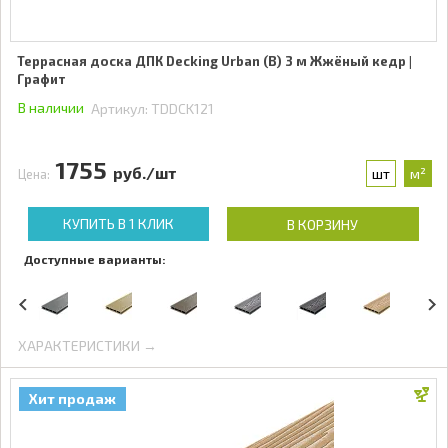
Террасная доска ДПК Decking Urban (В) 3 м Жжёный кедр |
Графит
В наличии
Артикул:
TDDCK121
1755
руб./шт
шт
м²
Цена:
КУПИТЬ В 1 КЛИК
В КОРЗИНУ
Доступные варианты:
ХАРАКТЕРИСТИКИ →
Хит продаж