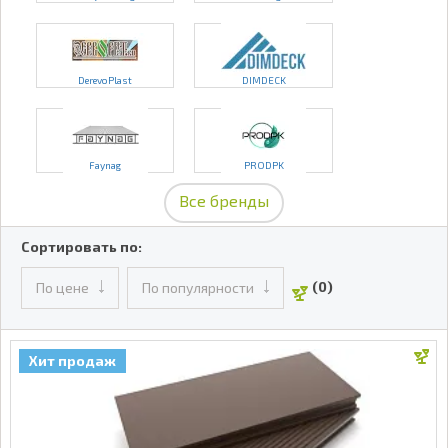
DerevoPlast
DIMDECK
Faynag
PRODPK
Все бренды
Сортировать по:
(0)
По цене
По популярности
Хит продаж