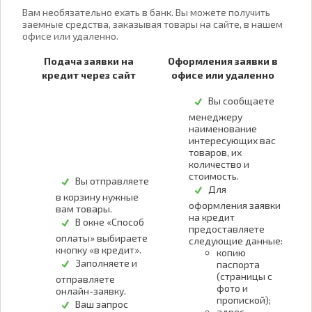
Вам необязательно ехать в банк. Вы можете получить
заемные средства, заказывая товары на сайте, в нашем
офисе или удаленно.
Подача заявки на
Оформления заявки в
кредит через сайт
офисе или удаленно
Вы сообщаете
менеджеру
наименование
интересующих вас
товаров, их
количество и
стоимость.
Вы отправляете
Для
в корзину нужные
оформления заявки
вам товары.
на кредит
В окне «Способ
предоставляете
оплаты» выбираете
следующие данные:
кнопку «в кредит».
копию
Заполняете и
паспорта
(страницы с
отправляете
фото и
онлайн-заявку.
пропиской);
Ваш запрос
адрес