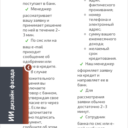
поступает в банк.
фактического
Менеджер
проживания;
номер
рассматривает
телефона и
вашу заявку и
электронный
принимает решение
адрес;
по ней в течение 2–
сумму вашего
3 мин.
ежемесячного
По смс или на
дохода;
ваш e-mail
желаемый
приходит
срок
сообщение об
кредитования.
одобрении или
Наш менеджер
отказе в кредите.
оформляет заявку
В случае
на кредит и
положительного
направляет ее в
решения вы
банк.
заключаете
Для
договор с банком,
рассмотрения
подтверждая свое
заявки обычно
согласие его через
достаточно 2–3
смс. Если вы
минут.
предпочитаете
Сотрудник
лично подписать
документ,
банка по смс или e-
сообщите об этом