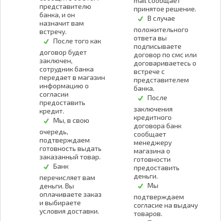
mail сообщает
представителю
принятое решение.
банка, и он
В случае
назначит вам
положительного
встречу.
ответа вы
После того как
подписываете
договор будет
договор по смс или
заключен,
договариваетесь о
сотрудник банка
встрече с
передает в магазин
представителем
информацию о
банка.
согласии
После
предоставить
заключения
кредит.
кредитного
Мы, в свою
договора банк
очередь,
сообщает
подтверждаем
менеджеру
готовность выдать
магазина о
заказанный товар.
готовности
Банк
предоставить
деньги.
перечисляет вам
Мы
деньги. Вы
оплачиваете заказ
подтверждаем
и выбираете
согласие на выдачу
условия доставки.
товаров.