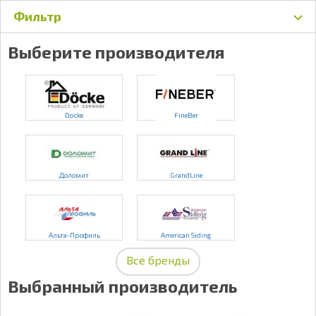
Фильтр
Выберите производителя
Docke
FineBer
Доломит
GrandLine
Альта-Профиль
American Siding
Все бренды
Выбранный производитель