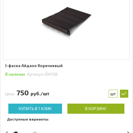
J-фаска Айдахо Коричневый
В наличии
Артикул:
IDH108
750
руб./шт
шт
м²
Цена:
КУПИТЬ В 1 КЛИК
В КОРЗИНУ
Доступные варианты: