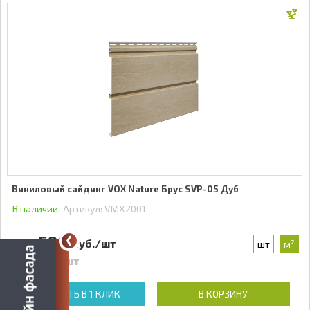
Виниловый сайдинг VOX Nature Брус SVP-05 Дуб
В наличии
Артикул:
VMX2001
590
руб./шт
шт
м²
Цена:
759
руб./шт
КУПИТЬ В 1 КЛИК
В КОРЗИНУ