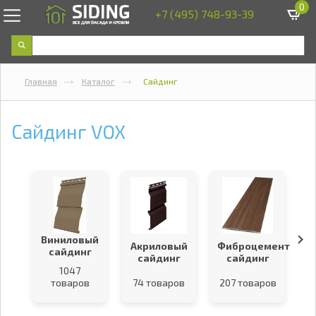
0
+7 (495) 748-93-39
Главная
Каталог
Сайдинг
Сайдинг VOX
Виниловый
Акриловый
Фиброцементный
В
сайдинг
сайдинг
сайдинг
1047
товаров
74 товаров
207 товаров
9