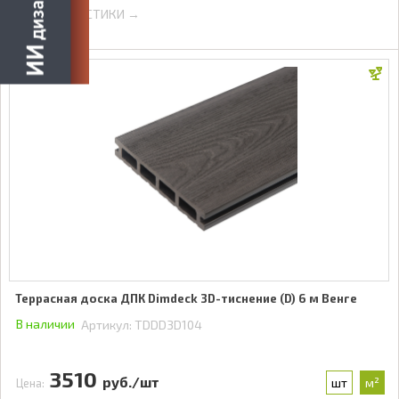
ХАРАКТЕРИСТИКИ →
Террасная доска ДПК Dimdeck 3D-тиснение (D) 6 м Венге
В наличии
Артикул:
TDDD3D104
3510
руб./шт
шт
м²
Цена: