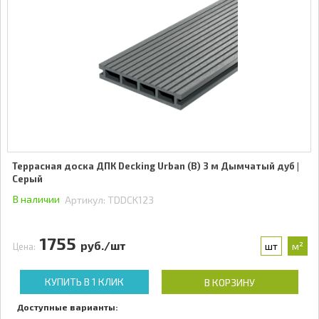
Террасная доска ДПК Decking Urban (В) 3 м Дымчатый дуб |
Серый
В наличии
Артикул:
TDDCK123
1755
руб./шт
шт
м²
Цена:
КУПИТЬ В 1 КЛИК
В КОРЗИНУ
Доступные варианты: