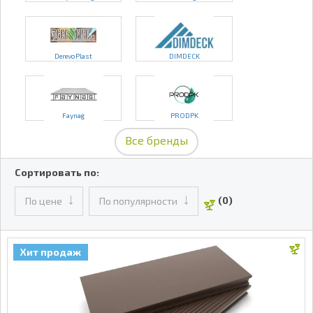
DerevoPlast
DIMDECK
Faynag
PRODPK
Все бренды
Сортировать по:
(0)
По цене
По популярности
Хит продаж