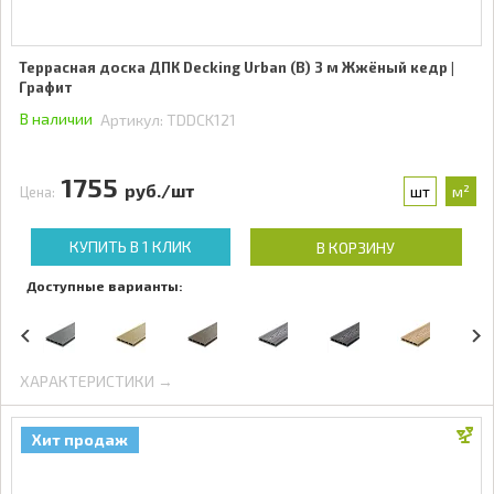
Террасная доска ДПК Decking Urban (В) 3 м Жжёный кедр |
Графит
В наличии
Артикул:
TDDCK121
1755
руб./шт
шт
м²
Цена:
КУПИТЬ В 1 КЛИК
В КОРЗИНУ
Доступные варианты:
ХАРАКТЕРИСТИКИ →
Хит продаж