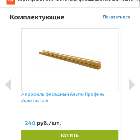
Комплектующие
Показать все
та-
J-профиль фасадный Альта-Профиль
Угол
Золотистый
Беж
Стар
240
руб./шт.
36
КУПИТЬ