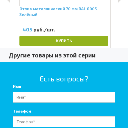
Отлив металлический 70 мм RAL 6005
Проф
Зелёный
мм, 
405
руб./шт.
31
КУПИТЬ
Другие товары из этой серии
Есть вопросы?
Имя
Телефон