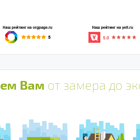
ем Вам
от замера до э