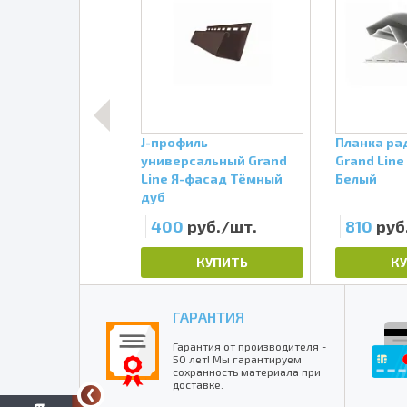
ружный прямой
J-профиль
Планка ра
ine Я-фасад
универсальный Grand
Grand Line
 дуб
Line Я-фасад Тёмный
Белый
дуб
руб./шт.
400
руб./шт.
810
руб
КУПИТЬ
КУПИТЬ
К
ГАРАНТИЯ
Гарантия от производителя -
50 лет! Мы гарантируем
сохранность материала при
доставке.