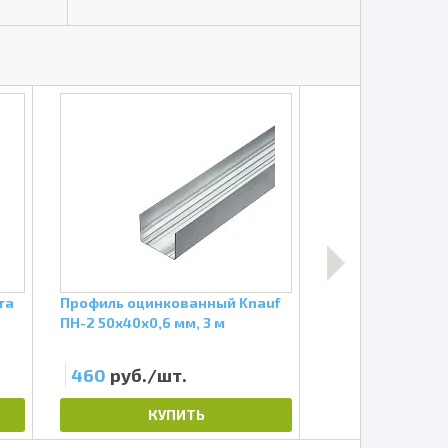
та
Профиль оцинкованный Knauf
Гидро-пароизоля
ПН-2 50х40х0,6 мм, 3 м
70 кв.м.
460
руб./шт.
2 950
руб./ш
КУПИТЬ
КУП