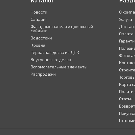
Каталог
Разд
Новости
О комп
Сайдинг
Услуги
Фасадные панели и цокольный
Достав
сайдинг
Оплата
Водостоки
Гаранти
Кровля
Полезн
Террасная доска из ДПК
Фотога
Внутренняя отделка
Контак
Вспомогательные элементы
Строит
Распродажи
Торгов
Карта с
Полити
Статьи
Возврат
Покупка
Готовые