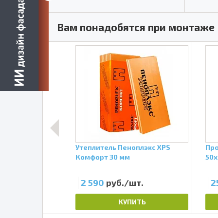
Вам понадобятся при монтаже
ческий 150 мм
Утеплитель Пеноплэкс XPS
Про
лад
Комфорт 30 мм
50х
т.
2 590
руб./шт.
2
ПИТЬ
КУПИТЬ