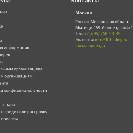
елы
Контакты
ании
Москва
Россия, Московская область,
ка
Мытищи, 159-й проезд, вл4с1
Тел.
+7 (495) 748-93-39
Эл. почта:
info@101siding.ru
и
Схема проезда
ая информация
лерея
ты
ельным организациям
ым организациям
айта
ка конфиденциальности
 товара
 в кредит или рассрочку
 проекты