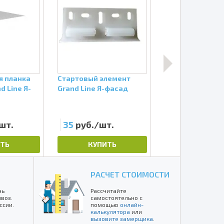
Я-фасад Екатерининский камень
ьный сайдинг под камень в Обнинске
/
ке
я планка
Стартовый элемент
Угол наружный 
d Line Я-
Grand Line Я-фасад
Grand Line Я-фа
Тёмный дуб
шт.
35
руб./шт.
1120
руб./ш
ТЬ
КУПИТЬ
КУПИТЬ
РАСЧЕТ СТОИМОСТИ
нь
Рассчитайте
воз.
самостоятельно с
ссии.
помощью
онлайн-
калькулятора
или
вызовите замерщика
.