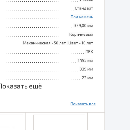
Стандарт
Под камень
339,00 мм
Коричневый
Механическая - 50 лет | Цвет - 10 лет
ПВХ
1495 мм
339 мм
22 мм
Показать ещё
0,42 кв.м.
0,42 кв.м.
Показать все
15 шт
1450х340х280 мм
14,4 кг
0,138 куб.м.