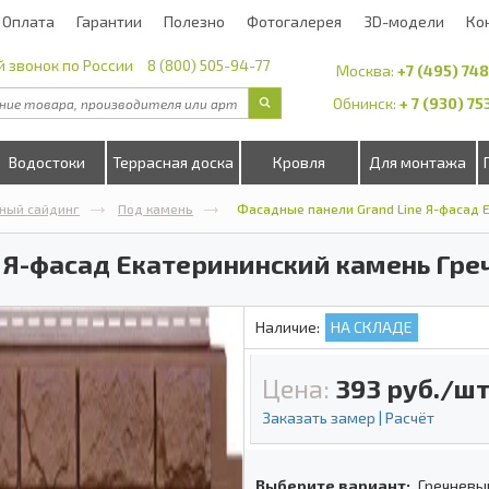
Оплата
Гарантии
Полезно
Фотогалерея
3D-модели
Ко
 звонок по России
8 (800) 505-94-77
Москва:
+7 (495) 74
Обнинск:
+ 7 (930) 7
Водостоки
Террасная доска
Кровля
Для монтажа
ный сайдинг
Под камень
Фасадные панели Grand Line Я-фасад 
e Я-фасад Екатерининский камень Гр
Наличие:
НА СКЛАДЕ
Цена:
393
руб./шт
Заказать замер | Расчёт
Выберите вариант:
Гречневы