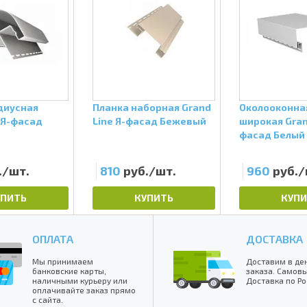
Серия
Категория
Цокольный сайдинг
/
Цокол
Фасадные панели в Обнинс
диусная
Планка наборная Grand
Околооконна
 Я-фасад
Line Я-фасад Бежевый
широкая Gran
фасад Белый
./шт.
810
руб./шт.
960
руб./
УПИТЬ
КУПИТЬ
КУПИ
ОПЛАТА
ДОСТАВКА
Мы принимаем
Доставим в де
банковские карты,
заказа. Самовы
наличными курьеру или
Доставка по Ро
оплачивайте заказ прямо
с сайта.