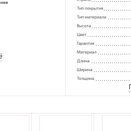
ение
Тип покрытия
Тип материала
Высота
Цвет
Гарантия
Материал
ё
Длина
Ширина
Толщина
Площадь панели
Рабочий размер
Упаковка
Размер упаковки
Вес упаковки
Объем упаковки