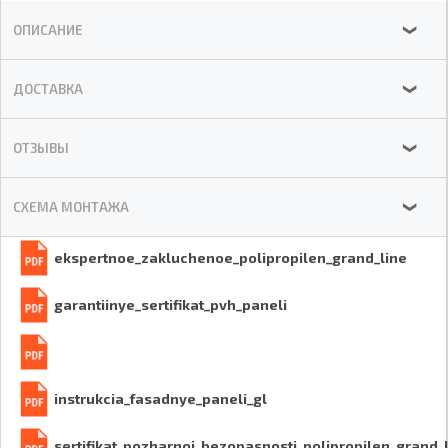
ОПИСАНИЕ
❯
ДОСТАВКА
❯
ОТЗЫВЫ
❯
СХЕМА МОНТАЖА
❯
ekspertnoe_zakluchenoe_polipropilen_grand_line
garantiinye_sertifikat_pvh_paneli
instrukcia_fasadnye_paneli_gl
sertifikat_pozharnoi_bezopasnosti_polipropilen_grand_