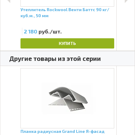
спан
Утеплитель Rockwool Венти Баттс 90 кг/
Утеп
куб.м., 50 мм
куб.
2 180
руб./шт.
1 
КУПИТЬ
Другие товары из этой серии
Line
Планка радиусная Grand Line Я-фасад
J-пр