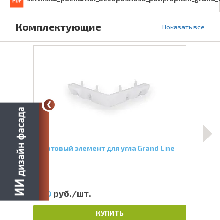
Комплектующие
Показать все
д
Стартовый элемент для угла Grand Line
План
Бел
110
руб./шт.
81
КУПИТЬ