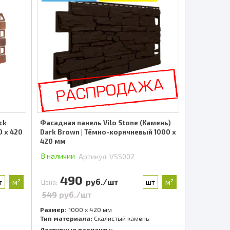
ck
Фасадная панель Vilo Stone (Камень)
0 x 420
Dark Brown | Тёмно-коричневый 1000 x
420 мм
В наличии
Артикул:
VSS002
490
руб./шт
т
м²
шт
м²
Цена:
549
руб./шт
Размер:
1000 x 420 мм
Тип материала:
Скалистый камень
Доступные варианты: