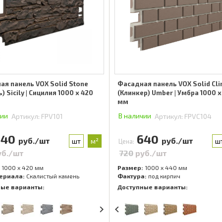
ая панель VOX Solid Stone
Фасадная панель VOX Solid Cli
) Sicily | Сицилия 1000 x 420
(Клинкер) Umber | Умбра 1000 x
мм
чии
В наличии
Артикул:
FPV101
Артикул:
FPVC104
640
640
руб./шт
руб./шт
шт
м²
ш
Цена:
уб./шт
720
руб./шт
1000 x 420 мм
Размер:
1000 x 440 мм
ериала:
Скалистый камень
Фактура:
под кирпич
ные варианты:
Доступные варианты: