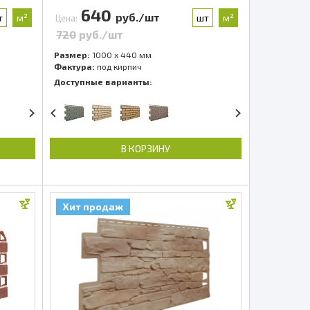
640
руб./шт
т
м²
шт
м²
Цена:
720
руб./шт
Размер:
1000 x 440 мм
Фактура:
под кирпич
Доступные варианты:
В КОРЗИНУ
Хит продаж