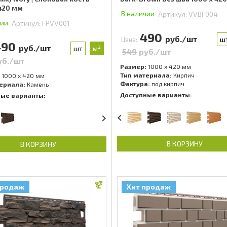
 420 мм
В наличии
Артикул:
VVBF004
чии
Артикул:
FPVV001
490
руб./шт
ш
Цена:
490
руб./шт
шт
м²
549
руб./шт
уб./шт
Размер:
1000 x 420 мм
Тип материала:
Кирпич
1000 x 420 мм
Фактура:
под кирпич
ериала:
Камень
Доступные варианты:
ные варианты:
В КОРЗИНУ
В КОРЗИНУ
продаж
Хит продаж