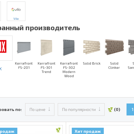
Vilo
анный производитель
Kerrafront
Kerrafront
Kerrafront
Solid Brick
Solid
FS-201
FS-301
FS-302
Clinker
San
X
Trend
Modern
Wood
ровать по:
По цене
По популярности
(0)
1
продаж
Хит продаж