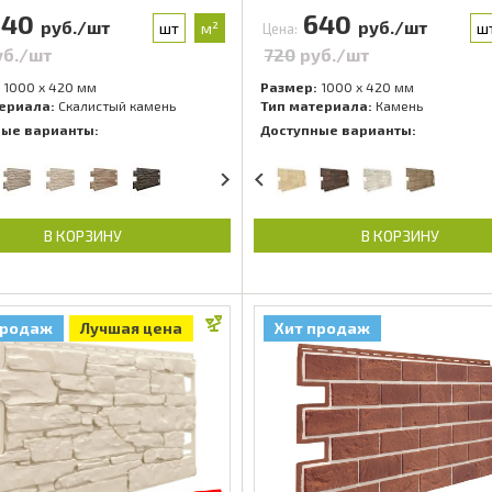
640
640
руб./шт
руб./шт
шт
м²
ш
Цена:
уб./шт
720
руб./шт
1000 x 420 мм
Размер:
1000 x 420 мм
ериала:
Скалистый камень
Тип материала:
Камень
ные варианты:
Доступные варианты:
В КОРЗИНУ
В КОРЗИНУ
продаж
Лучшая цена
Хит продаж