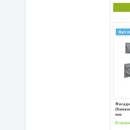
Хит 
Фасадн
(Камень
мм
В нали