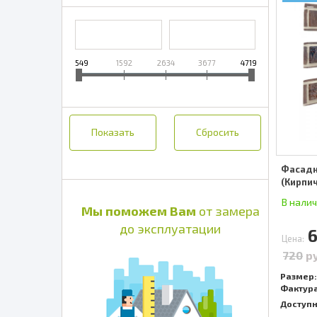
549
1592
2634
3677
4719
Фасадна
(Кирпич
В нали
Мы поможем Вам
от замера
до эксплуатации
Цена:
720
р
Размер:
Фактура
Доступ