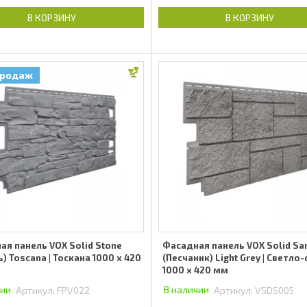
В КОРЗИНУ
В КОРЗИНУ
продаж
ая панель VOX Solid Stone
Фасадная панель VOX Solid Sa
) Toscana | Тоскана 1000 x 420
(Песчаник) Light Grey | Светло
1000 x 420 мм
чии
В наличии
Артикул:
FPV022
Артикул:
VSDS005