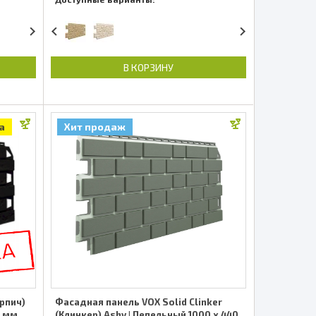
В КОРЗИНУ
а
Хит продаж
ирпич)
Фасадная панель VOX Solid Clinker
0 мм
(Клинкер) Ashy | Пепельный 1000 x 440