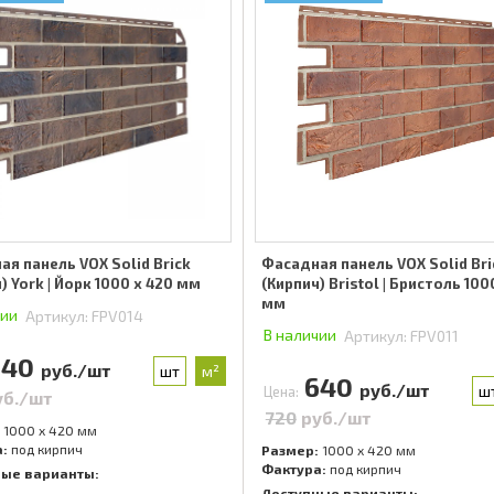
я панель VOX Solid Brick
Фасадная панель VOX Solid Bri
) York | Йорк 1000 x 420 мм
(Кирпич) Bristol | Бристоль 100
мм
чии
Артикул:
FPV014
В наличии
Артикул:
FPV011
640
руб./шт
шт
м²
640
руб./шт
ш
Цена:
уб./шт
720
руб./шт
1000 x 420 мм
:
под кирпич
Размер:
1000 x 420 мм
Фактура:
под кирпич
ные варианты:
Доступные варианты: