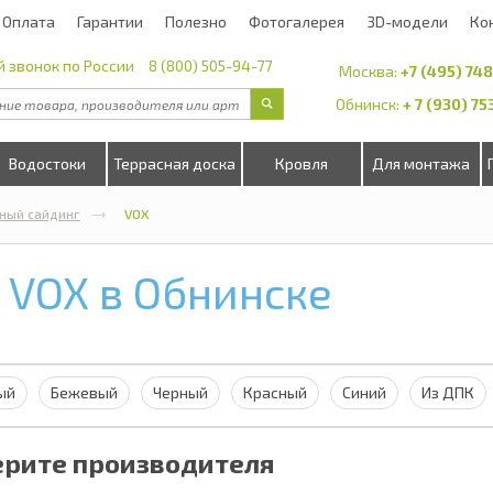
Оплата
Гарантии
Полезно
Фотогалерея
3D-модели
Ко
 звонок по России
8 (800) 505-94-77
Москва:
+7 (495) 74
Обнинск:
+ 7 (930) 7
Водостоки
Террасная доска
Кровля
Для монтажа
ный сайдинг
VOX
 VOX в Обнинске
ый
Бежевый
Черный
Красный
Синий
Из ДПК
рите производителя