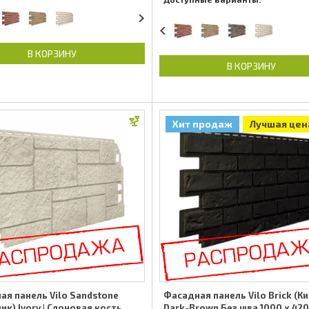
В КОРЗИНУ
В КОРЗИНУ
Хит продаж
Лучшая цен
ая панель Vilo Sandstone
Фасадная панель Vilo Brick (К
ик) Ivory | Слоновая кость
Dark-Brown Без шва 1000 x 42