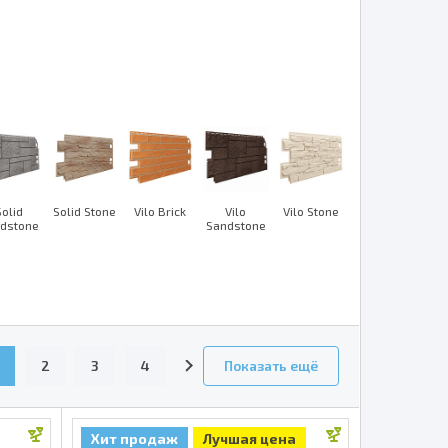
Solid
Solid Stone
Vilo Brick
Vilo
Vilo Stone
dstone
Sandstone
2
3
4
Показать ещё
Хит продаж
Лучшая цена