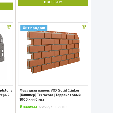
В КОРЗИНУ
Хит продаж
ndstone
Фасадная панель VOX Solid Clinker
-серый
(Клинкер) Terracota | Терракотовый
1000 x 440 мм
В наличии
Артикул:
FPVC103