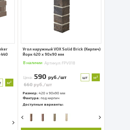
nker
Угол наружный VOX Solid Brick (Кирпич)
 440
Йорк 420 x 90х90 мм
В наличии
Артикул:
FPV018
590
руб./шт
шт
м²
Цена:
т
м²
660
руб./шт
Размер:
420 x 90х90 мм
Фактура:
под кирпич
Доступные варианты: