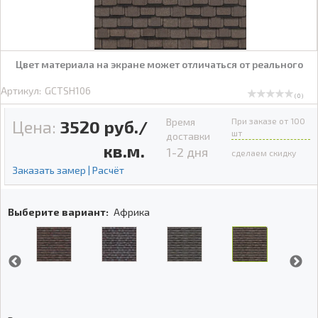
Цвет материала на экране может отличаться от реального
Артикул:
GCTSH106
( 0 )
Время
При заказе от 100
Цена:
3520
руб./
шт
доставки
кв.м.
1-2 дня
сделаем скидку
Заказать замер | Расчёт
Выберите вариант:
Африка