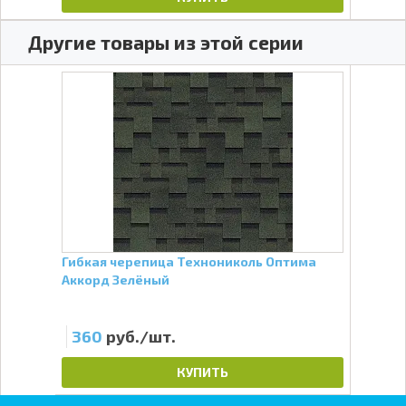
Другие товары из этой серии
s 2-
Гибкая черепица Технониколь Оптима
Ендо
Аккорд Зелёный
360
руб./шт.
12
КУПИТЬ