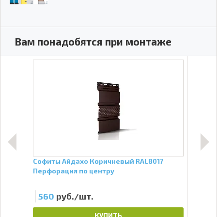
Вам понадобятся при монтаже
и
Софиты Айдахо Коричневый RAL8017
Софи
Перфорация по центру
цен
560
руб./шт.
51
КУПИТЬ