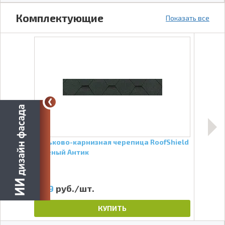
Комплектующие
Показать все
zol
Коньково-карнизная черепица RoofShield
Гвоз
Зелёный Антик
159
руб./шт.
10
КУПИТЬ