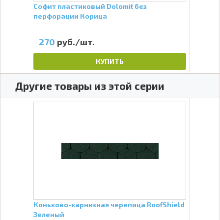
Софит пластиковый Dolomit без
Двух
перфорации Корица
50 м
270
руб./шт.
85
КУПИТЬ
Другие товары из этой серии
ield
Коньково-карнизная черепица RoofShield
Конь
Зеленый
Кор