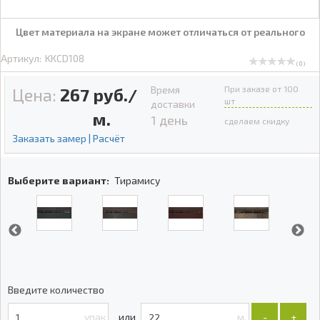
Цвет материала на экране может отличаться от реального
Артикул:
KKCD108
( 0 )
Время
При заказе от 100
Цена:
267
руб./
шт
доставки
м.
1 день
сделаем скидку
Заказать замер | Расчёт
Выберите вариант:
Тирамису
Введите количество
упак
м.
-
+