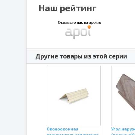
Наш рейтинг
Другие товары из этой серии
финишная
Околооконная
Угол нару
Dolomit
горизонтальная планка
(внешний)