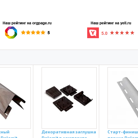
жный
Декоративная заглушка
Старт-финиш
 Dolomit
Dolomit в комплекте
планка Dolom