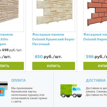
 панели
Фасадные панели
Фасадные па
ckVin
Dolomit Крымский берег
Dolomit Кирп
Орех
Песочный
:
698
руб./шт.
./шт.
650
руб./шт.
596
руб./
УПИТЬ
КУПИТЬ
КУПИ
ОПЛАТА
ДОСТАВКА
Мы принимаем
Доставим в де
банковские карты,
заказа. Самовы
наличными курьеру или
Доставка по Ро
оплачивайте заказ прямо
с сайта.