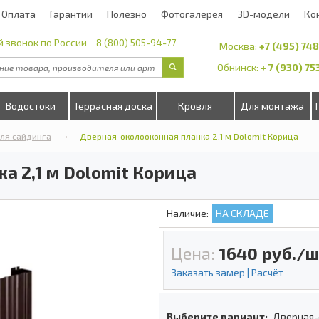
Оплата
Гарантии
Полезно
Фотогалерея
3D-модели
Ко
 звонок по России
8 (800) 505-94-77
Москва:
+7 (495) 74
Обнинск:
+ 7 (930) 7
Водостоки
Террасная доска
Кровля
Для монтажа
ля сайдинга
Дверная-околооконная планка 2,1 м Dolomit Корица
а 2,1 м Dolomit Корица
Наличие:
НА СКЛАДЕ
Цена:
1640
руб./ш
Заказать замер | Расчёт
Выберите вариант:
Дверная-