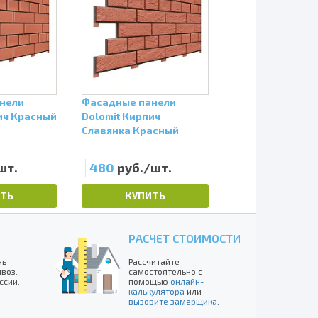
нели
Фасадные панели
ич Красный
Dolomit Кирпич
Славянка Красный
шт.
480
руб./шт.
ТЬ
КУПИТЬ
РАСЧЕТ СТОИМОСТИ
нь
Рассчитайте
воз.
самостоятельно с
ссии.
помощью
онлайн-
калькулятора
или
вызовите замерщика
.