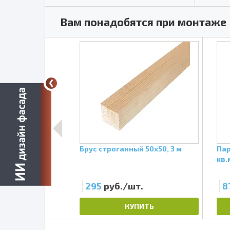
Вам понадобятся при монтаже
ащитная
Брус строганный 50х50, 3 м
Пар
ан А, 70 кв.м.
кв.
/шт.
295
руб./шт.
8
ПИТЬ
КУПИТЬ