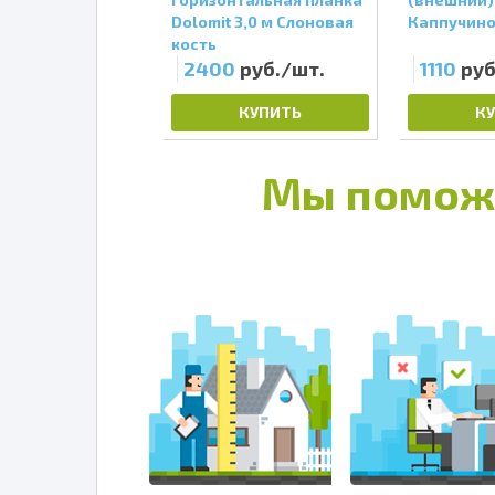
я кость
Dolomit 3,0 м Слоновая
Каппучин
кость
уб./шт.
2400
руб./шт.
1110
руб
КУПИТЬ
КУПИТЬ
К
Мы помож