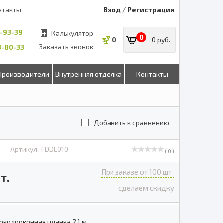
нтакты
Вход
/
Регистрация
8-93-39
Калькулятор
0
0
0 руб.
Заказать звонок
53-80-33
Производители
Внутренняя отделка
Контакты
Добавить к сравнению
Артикул:
FDDL010
( 0 )
При заказе от 100 шт
т.
сделаем скидку
околооконная планка 2,1 м