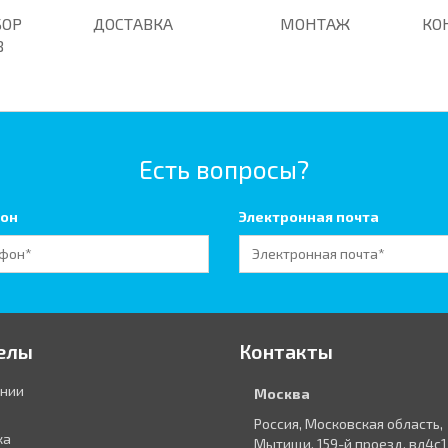
БОР
ДОСТАВКА
МОНТАЖ
КО
В
Есть вопросы?
он
Электронная почта
елы
Контакты
ании
Москва
Россия, Московская область,
ка
Мытищи, 159-й проезд, вл4с1