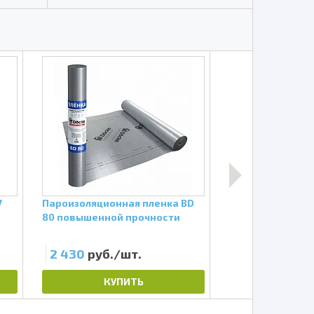
7
Пароизоляционная пленка BD
Профиль оцинко
80 повышенной прочности
ПН-4 75х40х0,6 м
2 430
руб./шт.
520
руб./шт
КУПИТЬ
КУП