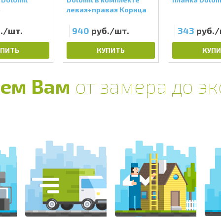
о
левая+правая Корица
./шт.
940
руб./шт.
343
руб./
УПИТЬ
КУПИТЬ
КУПИ
ем Вам
от замера до э