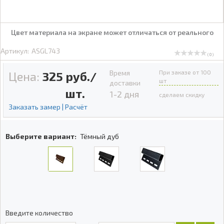
Цвет материала на экране может отличаться от реального
Артикул:
ASGL743
( 0 )
Время
При заказе от 100
Цена:
325
руб./
шт
доставки
шт.
1-2 дня
сделаем скидку
Заказать замер | Расчёт
Выберите вариант:
Тёмный дуб
Введите количество