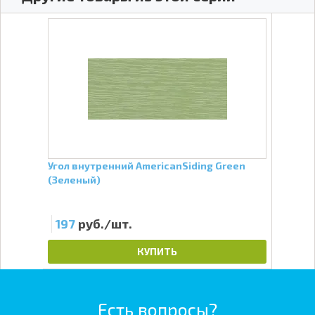
ой)
Угол внутренний AmericanSiding Green
Угол
(Зеленый)
(Тем
197
руб./шт.
19
КУПИТЬ
Есть вопросы?