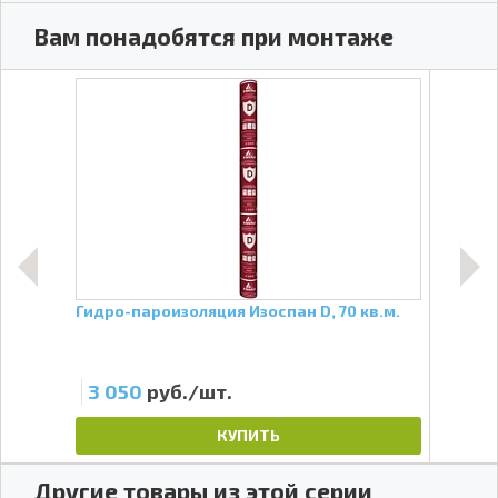
Вам понадобятся при монтаже
Гидро-пароизоляция Изоспан D, 70 кв.м.
Само
мм
3 050
руб./шт.
38
КУПИТЬ
Другие товары из этой серии