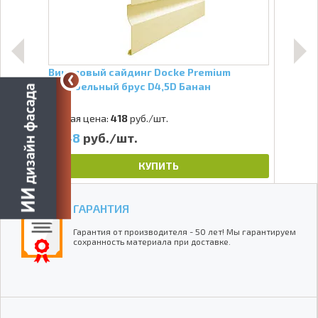
ьный
Виниловый сайдинг Docke Premium
Вини
Корабельный брус D4,5D Банан
Кора
нат
Старая цена:
418
руб./шт.
Стар
348
руб./шт.
54
КУПИТЬ
ГАРАНТИЯ
Гарантия от производителя - 50 лет! Мы гарантируем
сохранность материала при доставке.