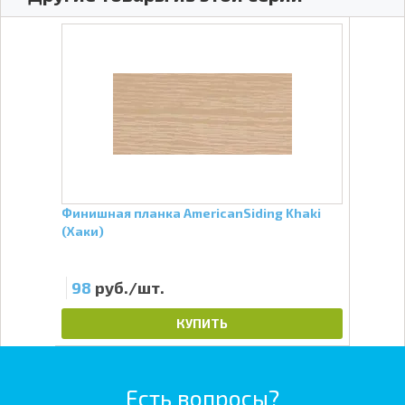
ry
Финишная планка AmericanSiding Khaki
H-пр
(Хаки)
98
руб./шт.
19
КУПИТЬ
Есть вопросы?