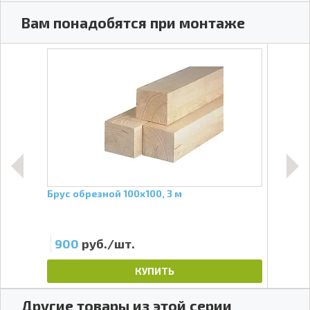
Вам понадобятся при монтаже
,4
Брус обрезной 100х100, 3 м
Брус
900
руб./шт.
90
КУПИТЬ
Другие товары из этой серии