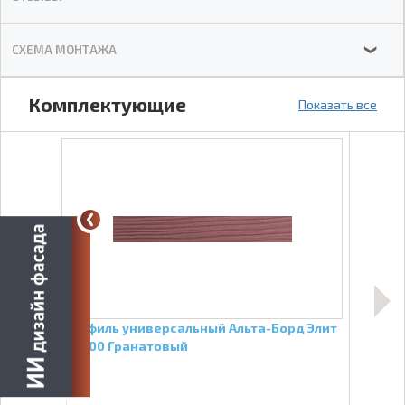
СХЕМА МОНТАЖА
❯
Комплектующие
Показать все
Профиль универсальный Альта-Борд Элит
Проф
ВС-100 Гранатовый
ВС-5