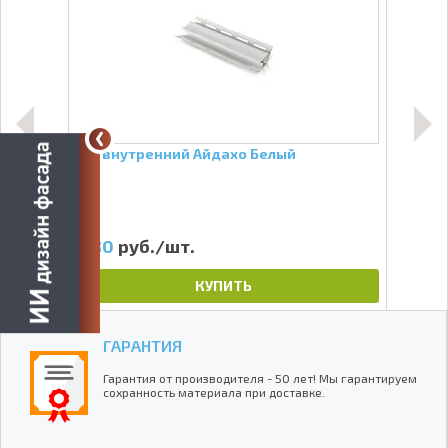
ьный
Угол внутренний Айдахо Белый
Софи
пер
Стар
480
руб./шт.
4
КУПИТЬ
ГАРАНТИЯ
Гарантия от производителя - 50 лет! Мы гарантируем
сохранность материала при доставке.