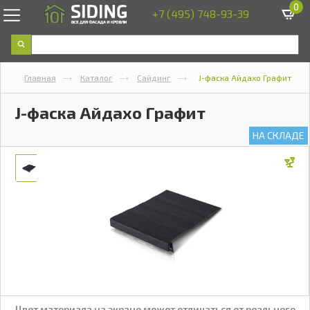
0
+7 (495) 748-93-39
Главная
Каталог
Сайдинг
J-фаска Айдахо Графит
J-фаска Айдахо Графит
НА СКЛАДЕ
Цвет материала на экране может отличаться от реального