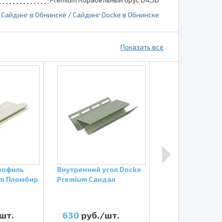
/
Сайдинг в Обнинске
/
Сайдинг Docke в Обнинске
Показать все
рофиль
Внутренний угол Docke
J-профиль Dock
um Пломбир
Premium Сандал
Premium Сандал
шт.
630
руб./шт.
280
руб./шт