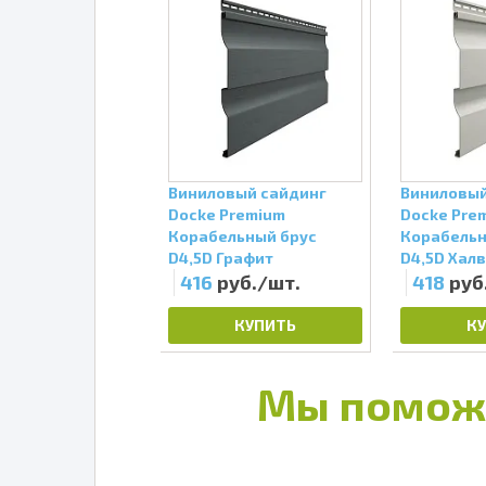
вый сайдинг
Виниловый сайдинг
Виниловый
tandard
Docke Premium
Docke Pre
льный брус
Корабельный брус
Корабельн
анго
D4,5D Графит
D4,5D Хал
уб./шт.
416
руб./шт.
418
руб
КУПИТЬ
КУПИТЬ
К
Мы помож