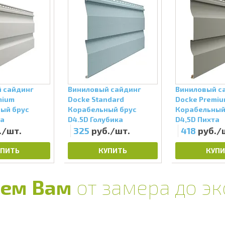
 сайдинг
Виниловый сайдинг
Виниловый с
mium
Docke Standard
Docke Premi
ый брус
Корабельный брус
Корабельный
ва
D4.5D Голубика
D4,5D Пихта
./шт.
325
руб./шт.
418
руб./
УПИТЬ
КУПИТЬ
КУПИ
ем Вам
от замера до э