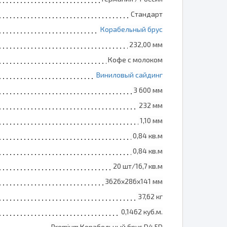
Стандарт
Корабельный брус
232,00 мм
Кофе с молоком
Виниловый сайдинг
3 600 мм
232 мм
1,10 мм
0,84 кв.м
0,84 кв.м
20 шт/16,7 кв.м
3626х286х141 мм
37,62 кг
0,1462 куб.м.
Premium Корабельный брус D4,5D