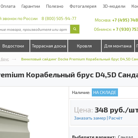
Оплата
Гарантии
Полезно
Фотогалерея
3D-модели
Ко
 звонок по России
8 (800) 505-94-77
Москва:
+7 (495) 74
Обнинск:
+ 7 (930) 7
Водостоки
Террасная доска
Кровля
Для монтажа
 брус
Виниловый сайдинг Docke Premium Корабельный брус D4,5D Са
remium Корабельный брус D4,5D Санд
Наличие:
НА СКЛАДЕ
Цена:
348
руб./шт
Заказать замер | Расчёт
Выберите вариант:
Сандал