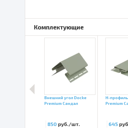
Комплектующие
ль Docke
Внешний угол Docke
H-профиль
 Сандал
Premium Сандал
Premium С
уб./шт.
850
руб./шт.
645
руб