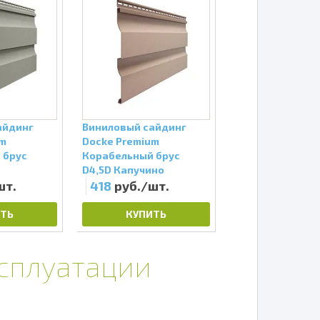
айдинг
Виниловый сайдинг
Виниловый сай
um
Docke Premium
Docke Premium
 брус
Корабельный брус
Корабельный б
D4,5D Капучино
D4,5D Олива
шт.
418
руб./шт.
418
руб./шт
ТЬ
КУПИТЬ
КУПИТЬ
ксплуатации