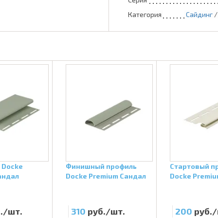
Категория
Сайдинг
 Docke
Финишный профиль
Стартовый п
андал
Docke Premium Сандал
Docke Premi
./шт.
310
руб./шт.
200
руб./