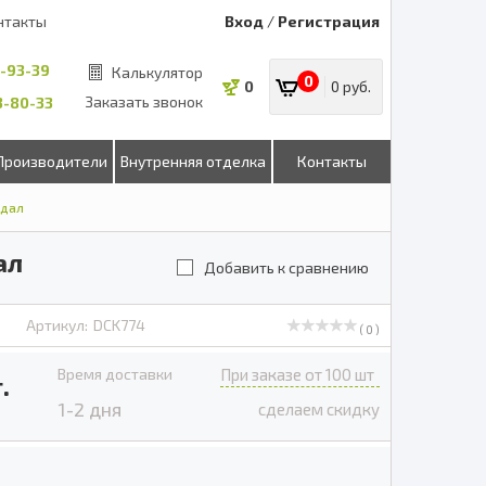
нтакты
Вход
/
Регистрация
8-93-39
Калькулятор
0
0
0 руб.
Заказать звонок
53-80-33
Производители
Внутренняя отделка
Контакты
ндал
ал
Добавить к сравнению
Артикул:
DCK774
( 0 )
Время доставки
При заказе от 100 шт
.
1-2 дня
сделаем скидку