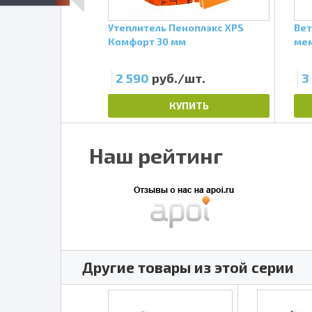
ащитная
Утеплитель Пеноплэкс XPS
Вет
О А, 70 кв.м.
Комфорт 30 мм
мем
т.
2 590
руб./шт.
3
ПИТЬ
КУПИТЬ
Наш рейтинг
Другие товары из этой серии