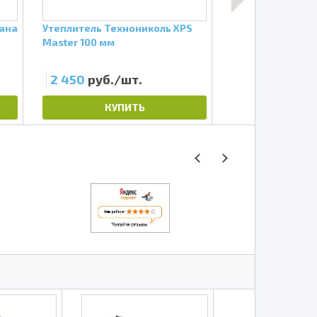
ана
Утеплитель Технониколь XPS
Супердиффузио
Master 100 мм
Docke АT 115, тр
универсальная
2 450
руб./шт.
5 650
руб./ш
КУПИТЬ
КУП