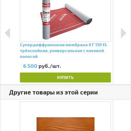
Супердиффузионная мембрана АT 130 EL
Утеп
трёхслойная, универсальная с клеевой
куб.
полосой
6 500
руб./шт.
2 
КУПИТЬ
Другие товары из этой серии