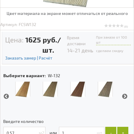
Цвет материала на экране может отличаться от реального
Артикул:
FCSW132
( 0 )
Время
При заказе от 100
Цена:
1625
руб./
шт
доставки
шт.
14-21 день
сделаем скидку
Заказать замер | Расчёт
Выберите вариант:
W-132
Введите количество
м2
шт.
-
+