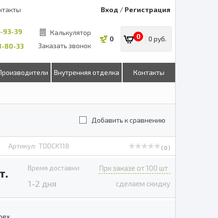
нтакты
Вход
/
Регистрация
8-93-39
Калькулятор
0
0
0 руб.
Заказать звонок
53-80-33
Производители
Внутренняя отделка
Контакты
Добавить к сравнению
Артикул:
TDDCK118
( 0 )
Время доставки
При заказе от 100 шт
т.
1-2 дня
сделаем скидку
рех