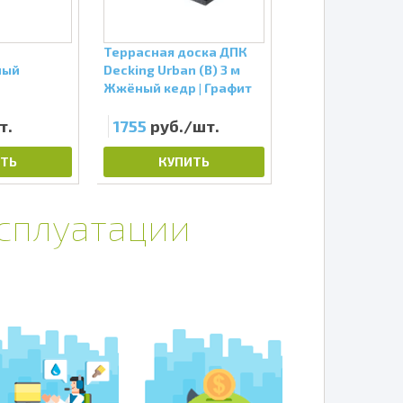
Террасная доска ДПК
Террасная доск
ный
Decking Urban (В) 3 м
Decking Urban (В
Жжёный кедр | Графит
Жжёный кедр | 
т.
1755
руб./шт.
3510
руб./ш
ТЬ
КУПИТЬ
КУПИТЬ
ксплуатации