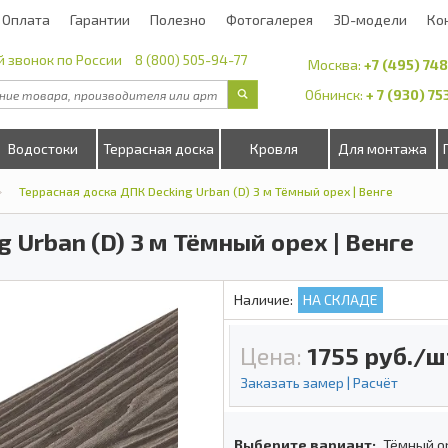
Оплата
Гарантии
Полезно
Фотогалерея
3D-модели
Ко
 звонок по России
8 (800) 505-94-77
Москва:
+7 (495) 74
Обнинск:
+ 7 (930) 7
Водостоки
Террасная доска
Кровля
Для монтажа
Террасная доска ДПК Decking Urban (D) 3 м Тёмный орех | Венге
 Urban (D) 3 м Тёмный орех | Венге
Наличие:
НА СКЛАДЕ
Цена:
1755
руб./ш
Заказать замер | Расчёт
Выберите вариант:
Тёмный о