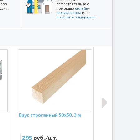
воз.
самостоятельно с
ссии.
помощью
онлайн-
калькулятора
или
вызовите замерщика
.
Брус строганный 50х50, 3 м
Гидро-пароизол
отражающая Изо
кв.м.
295
руб./шт.
3 950
руб./ш