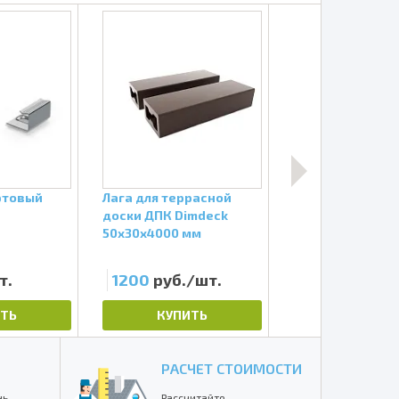
ртовый
Лага для террасной
Кляймер
доски ДПК Dimdeck
промежуточны
50х30х4000 мм
UnoDeck
т.
1200
руб./шт.
25
руб./шт.
ТЬ
КУПИТЬ
КУПИТЬ
РАСЧЕТ СТОИМОСТИ
нь
Рассчитайте