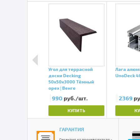
р
Угол для террасной
Лага алюм
уточный
доски Decking
UnoDeck 4
k
50х50х3000 Тёмный
орех | Венге
б./шт.
990
руб./шт.
2369
ру
КУПИТЬ
КУПИТЬ
К
ГАРАНТИЯ
Гарантия от производителя -