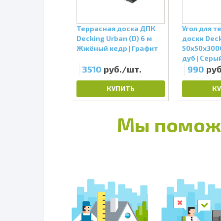
р стартовый
Террасная доска ДПК
Угол для т
k
Decking Urban (D) 6 м
доски Dec
Жжёный кедр | Графит
50х50х300
дуб | Серы
б./шт.
3510
руб./шт.
990
руб
КУПИТЬ
КУПИТЬ
К
Мы помож