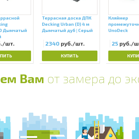
еррасной
Террасная доска ДПК
Кляймер
king
Decking Urban (D) 4 м
промежуточ
0 Дымчатый
Дымчатый дуб | Серый
UnoDeck
й
./шт.
2340
руб./шт.
25
руб./ш
УПИТЬ
КУПИТЬ
КУПИ
ем Вам
от замера до э