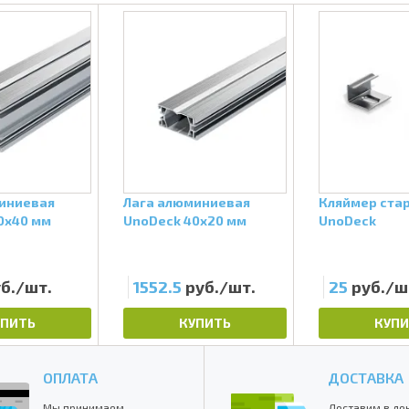
иниевая
Лага алюминиевая
Кляймер ста
0x40 мм
UnoDeck 40x20 мм
UnoDeck
б./шт.
1552.5
руб./шт.
25
руб./ш
УПИТЬ
КУПИТЬ
КУПИ
ОПЛАТА
ДОСТАВКА
Мы принимаем
Доставим в де