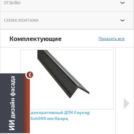
ОТЗЫВЫ
❯
СХЕМА МОНТАЖА
❯
Комплектующие
Показать все
Угол декоративный ДПК Faynag
Лага
54х45х4000 мм Кварц