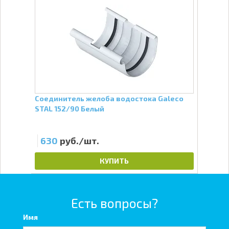
4/90
Соединитель желоба водостока Galeco
Крон
STAL 152/90 Белый
152/
630
руб./шт.
34
КУПИТЬ
Есть вопросы?
Имя