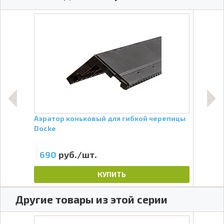
Аэратор коньковый для гибкой черепицы
Прит
Docke
690
руб./шт.
24
КУПИТЬ
Другие товары из этой серии