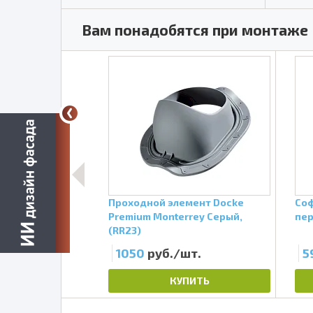
Вам понадобятся при монтаже
T4 Венге
Проходной элемент Docke
Соф
ный
Premium Monterrey Серый,
пер
(RR23)
т.
1050
руб./шт.
5
ПИТЬ
КУПИТЬ