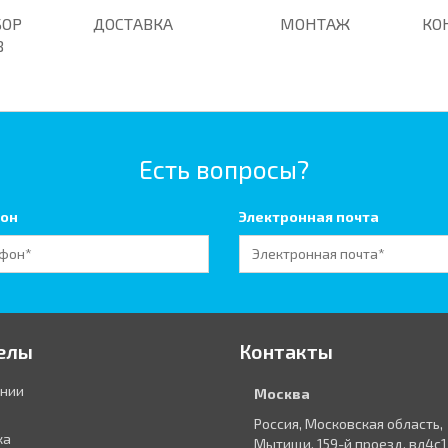
БОР
ДОСТАВКА
МОНТАЖ
КО
В
Есть вопросы?
он
Электронная почта
елы
Контакты
ании
Москва
Россия, Московская область,
ка
Мытищи, 159-й проезд, вл4с1