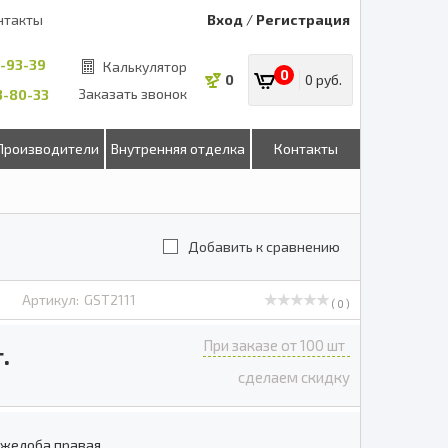
нтакты
Вход
/
Регистрация
8-93-39
Калькулятор
0
0
0 руб.
Заказать звонок
53-80-33
Производители
Внутренняя отделка
Контакты
Добавить к сравнению
Артикул:
GST2111
( 0 )
При заказе от 100 шт
.
сделаем скидку
 желоба правая