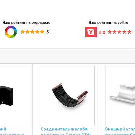
ний
Соединитель желоба
Внешний уго
щей планки
водостока Galeco STAL
водостока Ga