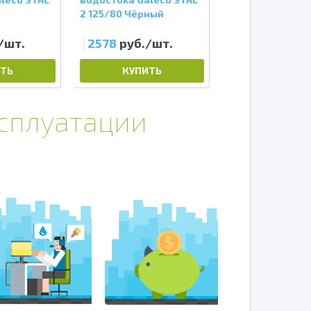
2 125/80 Чёрный
2 125/80 Графит
/шт.
2578
руб./шт.
1440
руб./ш
ТЬ
КУПИТЬ
КУПИТЬ
ксплуатации