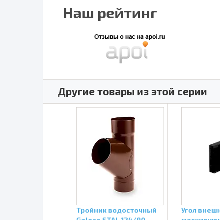
Наш рейтинг
Другие товары из этой серии
водосточный
Тройник водосточный
Угол внеш
STAL 152/90
Galeco STAL 124/90
маскирую