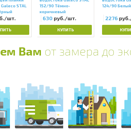
 Galeco STAL
152/90 Тёмно-
124/90 Белый
Чёрный
коричневый
б./шт.
630
руб./шт.
2276
руб.
УПИТЬ
КУПИТЬ
КУПИ
ем Вам
от замера до э