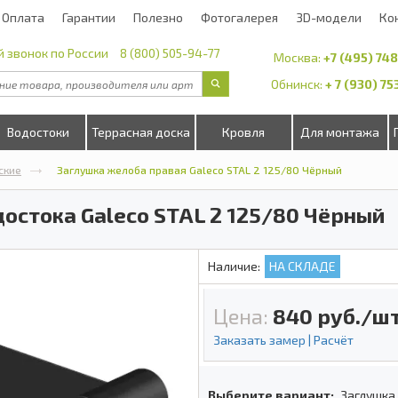
Оплата
Гарантии
Полезно
Фотогалерея
3D-модели
Ко
 звонок по России
8 (800) 505-94-77
Москва:
+7 (495) 74
Обнинск:
+ 7 (930) 7
Водостоки
Террасная доска
Кровля
Для монтажа
ские
Заглушка желоба правая Galeco STAL 2 125/80 Чёрный
остока Galeco STAL 2 125/80 Чёрный
Наличие:
НА СКЛАДЕ
Цена:
840
руб./шт
Заказать замер | Расчёт
Выберите вариант:
Заглушка