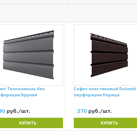
ит Технониколь без
Софит пластиковый Dolomit
форации Бруния
перфорации Корица
90
руб./шт.
270
руб./шт.
КУПИТЬ
КУПИТЬ