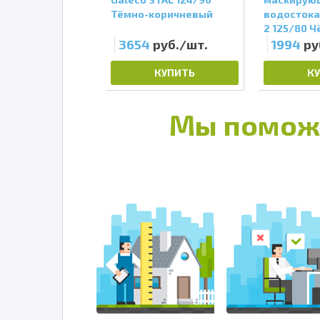
коричневый
Тёмно-коричневый
водостока
2 125/80 
руб./шт.
3654
руб./шт.
1994
ру
КУПИТЬ
КУПИТЬ
К
Мы помож