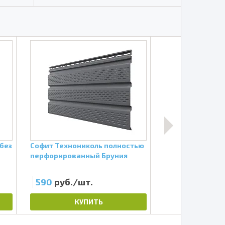
 без
Софит Технониколь полностью
Софит Техноник
перфорированный Бруния
перфорации Ка
590
руб./шт.
590
руб./шт
КУПИТЬ
КУП