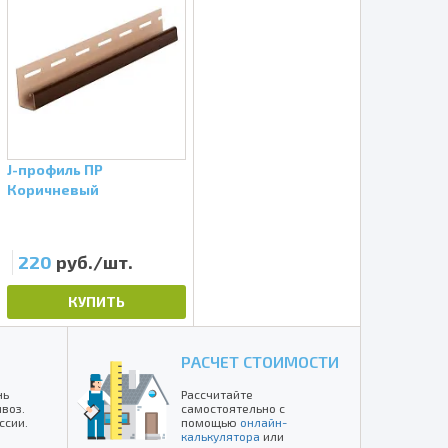
J-профиль ПР
Коричневый
220
руб./шт.
КУПИТЬ
РАСЧЕТ СТОИМОСТИ
нь
Рассчитайте
воз.
самостоятельно с
ссии.
помощью
онлайн-
калькулятора
или