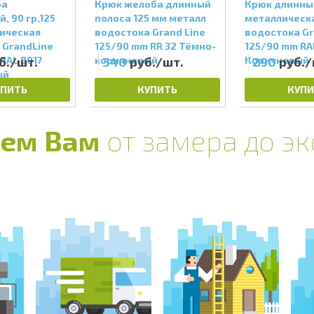
ба
Крюк желоба длинный
Крюк длинны
, 90 гр,125
полоса 125 мм металл
металлическ
ическая
водостока Grand Line
водостока Gr
 GrandLine
125/90 mm RR 32 Тёмно-
125/90 mm RA
RAL 8017
б./шт.
коричневый
340
руб./шт.
Коричневый
290
руб./
ый
УПИТЬ
КУПИТЬ
КУПИ
ем Вам
от замера до э