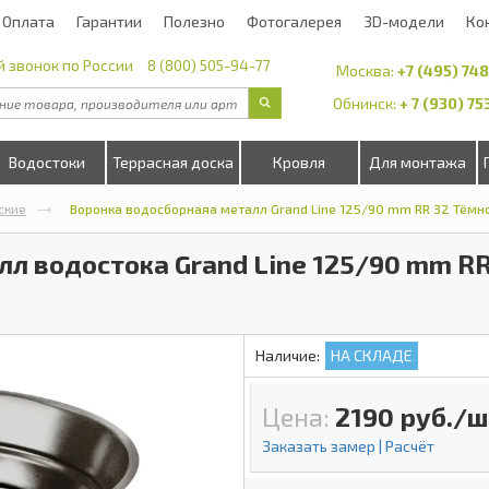
Оплата
Гарантии
Полезно
Фотогалерея
3D-модели
Ко
 звонок по России
8 (800) 505-94-77
Москва:
+7 (495) 74
Обнинск:
+ 7 (930) 7
Водостоки
Террасная доска
Кровля
Для монтажа
ские
Воронка водосборнаяа металл Grand Line 125/90 mm RR 32 Тём
л водостока Grand Line 125/90 mm RR
Наличие:
НА СКЛАДЕ
Цена:
2190
руб./ш
Заказать замер | Расчёт