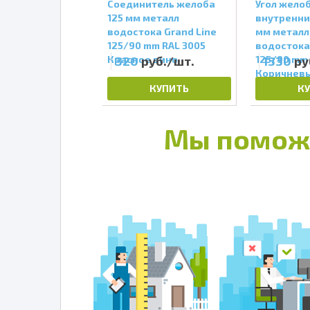
лоба 125 мм
Соединитель желоба
Угол жело
ний 90 град
125 мм металл
внутренний
 водостока
водостока Grand Line
мм металл
ine 125/90 mm RR
125/90 mm RAL 3005
водостока
но-коричневый
руб./шт.
Красное вино
320
руб./шт.
125/90 mm 
1330
ру
Коричнев
КУПИТЬ
КУПИТЬ
К
Мы помож