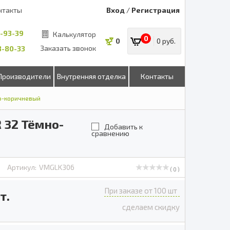
нтакты
Вход
/
Регистрация
8-93-39
Калькулятор
0
0
0 руб.
Заказать звонок
53-80-33
Производители
Внутренняя отделка
Контакты
но-коричневый
 32 Тёмно-
Добавить к
сравнению
Артикул:
VMGLK306
( 0 )
При заказе от 100 шт
т.
сделаем скидку