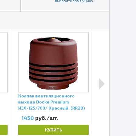
вызовите замерщика
.
Колпак вентиляционного
Аэратор точечн
,
выхода Docke Premium
модель Root Зел
ИЗЛ-125/700/ Красный, (RR29)
1450
руб./шт.
1100
руб./шт
КУПИТЬ
КУП