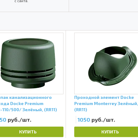
с сайта.
пак канализационного
Проходной элемент Docke
ода Docke Premium
Premium Monterrey Зелёный
-110/500/ Зелёный, (RR11)
(RR11)
150
руб./шт.
1050
руб./шт.
КУПИТЬ
КУПИТЬ