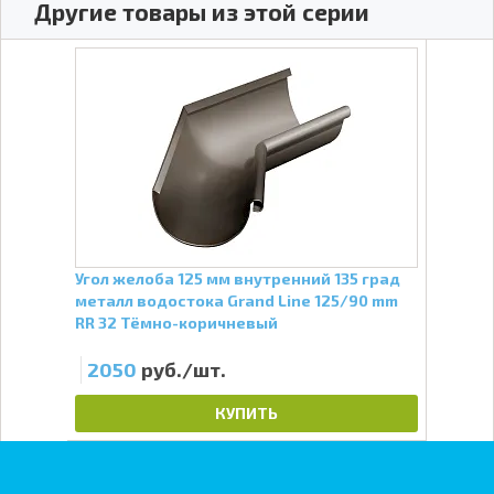
Другие товары из этой серии
Угол желоба 125 мм внутренний 135 град
Крюк
017
металл водостока Grand Line 125/90 mm
водо
RR 32 Тёмно-коричневый
Зел
2050
руб./шт.
22
КУПИТЬ