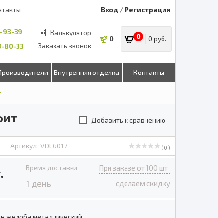
нтакты
Вход
/
Регистрация
8-93-39
Калькулятор
0
0
0 руб.
Заказать звонок
53-80-33
Производители
Внутренняя отделка
Контакты
т
фит
Добавить к сравнению
Артикул:
VDLG017
( 0 )
Время доставки
При заказе от 100 шт
.
1 день
сделаем скидку
н желоба металлический