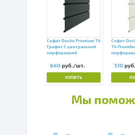
ocke Premium Т4
Софит Docke Premium Т4
Софит Doc
 Сплошной
Графит С центральной
Т4 Пломби
перфорацией
перфорац
руб./шт.
640
руб./шт.
510
руб
КУПИТЬ
КУПИТЬ
К
Мы помож