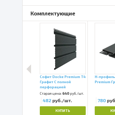
Комплектующие
ocke Premium Т4
Софит Docke Premium Т4
H-профиль
С центральной
Графит С полной
Premium Г
ацией
перфорацией
ена:
640
руб./шт.
Старая цена:
640
руб./шт.
уб./шт.
482
руб./шт.
780
руб
КУПИТЬ
КУПИТЬ
К