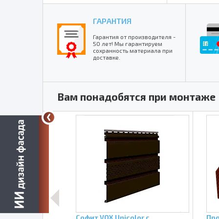
ГАРАНТИЯ
Гарантия от производителя -
50 лет! Мы гарантируем
сохранность материала при
доставке.
Вам понадобятся при монтаже
ный Docke
Софит VOX Unicolor с
Про