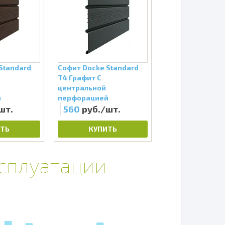
Standard
Софит Docke Standard
Софит Docke Pr
Т4 Графит С
Карбон С центр
центральной
перфорацией
й
перфорацией
шт.
560
руб./шт.
640
руб./шт
ТЬ
КУПИТЬ
КУПИТЬ
ксплуатации