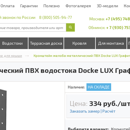
Оплата
Гарантии
Полезно
Фотогалерея
3D-модели
Ко
 звонок по России
8 (800) 505-94-77
Москва:
+7 (495) 74
Обнинск:
+ 7 (930) 7
Водостоки
Террасная доска
Кровля
Для монтажа
ые для крыши
Кронштейн желоба металлический ПВХ Docke LUX Графи
еский ПВХ водостока Docke LUX Гра
Наличие:
НА СКЛАДЕ
Цена:
334
руб./шт
Заказать замер | Расчёт
Выберите вариант:
Кронштей