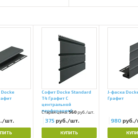
 Docke
Софит Docke Standard
J-фаска Dock
рафит
Т4 Графит С
Графит
центральной
перфорацией
Старая цена:
560
руб./шт.
./шт.
375
руб./шт.
980
руб./
УПИТЬ
КУПИТЬ
КУПИ