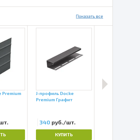
Показать все
e Premium
J-профиль Docke
Софит Docke Pr
Premium Графит
Графит Сплошн
Старая цена:
640
шт.
340
руб./шт.
482
руб./шт
ТЬ
КУПИТЬ
КУПИТЬ