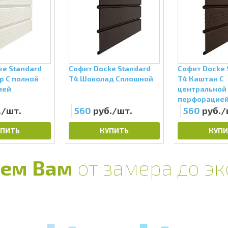
ke Standard
Софит Docke Standard
Софит Docke 
р С полной
Т4 Шоколад Сплошной
Т4 Каштан С
ией
центральной
перфорацие
./шт.
560
руб./шт.
560
руб./
УПИТЬ
КУПИТЬ
КУПИ
ем Вам
от замера до э