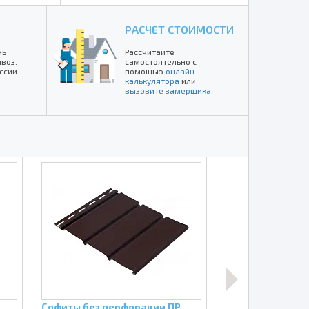
РАСЧЕТ СТОИМОСТИ
нь
Рассчитайте
воз.
самостоятельно с
ссии.
помощью
онлайн-
калькулятора
или
вызовите замерщика
.
Софиты без перфорации ПР
Проходной элем