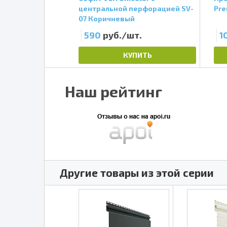
rey Тёмно-
центральной перфорацией SV-
Pre
L 8019
07 Коричневый
шт.
590
руб./шт.
1
ПИТЬ
КУПИТЬ
Наш рейтинг
Другие товары из этой серии