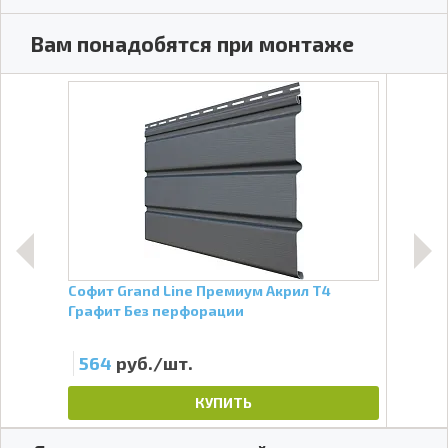
Вам понадобятся при монтаже
xt
Софит Grand Line Премиум Акрил Т4
Софи
Графит Без перфорации
Гра
564
руб./шт.
56
КУПИТЬ