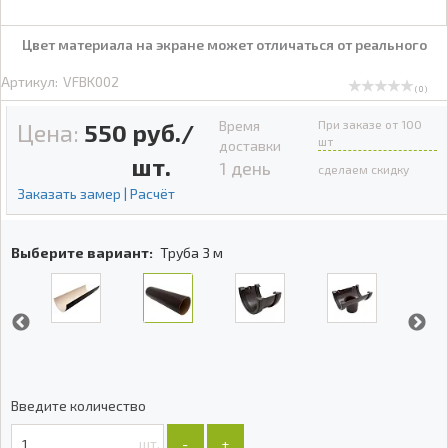
Цвет материала на экране может отличаться от реального
Артикул:
VFBK002
( 0 )
Время
При заказе от 100
Цена:
550
руб./
шт
доставки
шт.
1 день
сделаем скидку
Заказать замер | Расчёт
Выберите вариант:
Труба 3 м
Введите количество
шт.
-
+