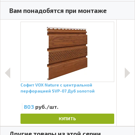
Вам понадобятся при монтаже
Софит VOX Nature с центральной
Аэра
перфорацией SVP-07 Дуб золотой
Зелё
803
руб./шт.
11
КУПИТЬ
Другие товары из этой серии