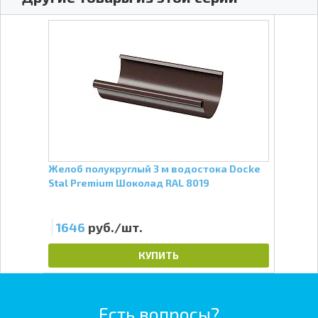
emium
Желоб полукруглый 3 м водостока Docke
Внеш
Stal Premium Шоколад RAL 8019
Prem
1646
руб./шт.
15
КУПИТЬ
Есть вопросы?