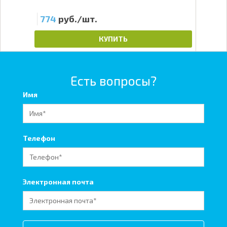
774
руб./шт.
6
КУПИТЬ
Есть вопросы?
Имя
Телефон
Электронная почта