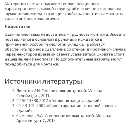
Материал сочетает высокие теплоизоляционные
характеристики с рыхлой структурой и отличается хорошим
шумопоглощением. Его общие свойства идентичны минвате,
только он более экологичен.
Недостатки
Один из ключевых недостатков – трудность монтажа. Эковата
поставляется в основном в рулонах и нуждается в
применении особой технологии укладки. Требуется
обеспечить прочное сцепление со стеной, в противном случае
через некоторое время он станет усаживаться. Эковата стоит
дешевле, чем пенопласт. Но дополнительные затраты могут
понадобиться для монтажа.
Источники литературы:
Липатов И.И. Теплоизоляция зданий. Москва:
Стройиздат, 2011.
СП 50.13330.2012 «Тепловая защита зданий».
СП 23-101-2004 «Проектирование тепловой защиты
зданий».
Рымкевич А.А. Утепление жилых зданий. Москва:
Архитектура-С, 2013.