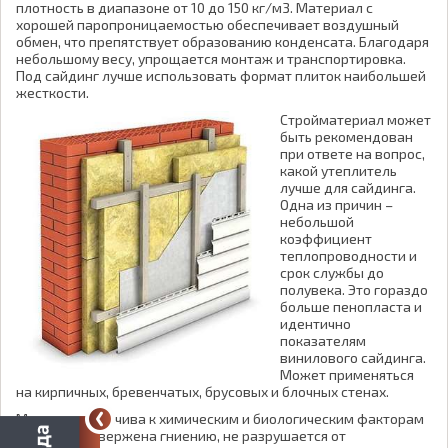
плотность в диапазоне от 10 до 150 кг/м3. Материал с
хорошей паропроницаемостью обеспечивает воздушный
обмен, что препятствует образованию конденсата. Благодаря
небольшому весу, упрощается монтаж и транспортировка.
Под сайдинг лучше использовать формат плиток наибольшей
жесткости.
Стройматериал может
быть рекомендован
при ответе на вопрос,
какой утеплитель
лучше для сайдинга.
Одна из причин –
небольшой
коэффициент
теплопроводности и
срок службы до
полувека. Это гораздо
больше пенопласта и
идентично
показателям
винилового сайдинга.
Может применяться
на кирпичных, бревенчатых, брусовых и блочных стенах.
Минвата устойчива к химическим и биологическим факторам
– она не подвержена гниению, не разрушается от