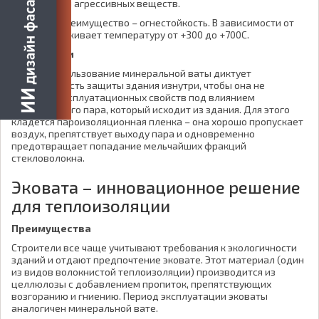
воздействия агрессивных веществ.
Еще одно преимущество – огнестойкость. В зависимости от
типа выдерживает температуру от +300 до +700C.
Недостатки
Однако использование минеральной ваты диктует
необходимость защиты здания изнутри, чтобы она не
потеряла эксплуатационных свойств под влиянием
естественного пара, который исходит из здания. Для этого
кладется пароизоляционная пленка – она хорошо пропускает
воздух, препятствует выходу пара и одновременно
предотвращает попадание мельчайших фракций
стекловолокна.
Эковата – инновационное решение
для теплоизоляции
Преимущества
Строители все чаще учитывают требования к экологичности
зданий и отдают предпочтение эковате. Этот материал (один
из видов волокнистой теплоизоляции) производится из
целлюлозы с добавлением пропиток, препятствующих
возгоранию и гниению. Период эксплуатации эковаты
аналогичен минеральной вате.