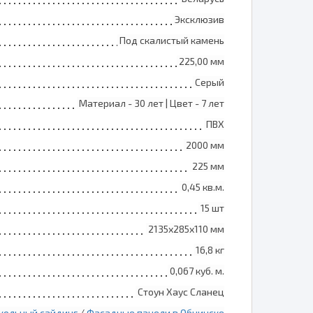
Эксклюзив
Под скалистый камень
225,00 мм
Серый
Материал - 30 лет | Цвет - 7 лет
ПВХ
2000 мм
225 мм
0,45 кв.м.
15 шт
2135х285х110 мм
16,8 кг
0,067 куб. м.
Стоун Хаус Сланец
кольный сайдинг
/
Фасадные панели в Обнинске