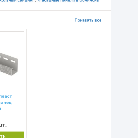
Показать все
пласт
ланец
й
шт.
ТЬ