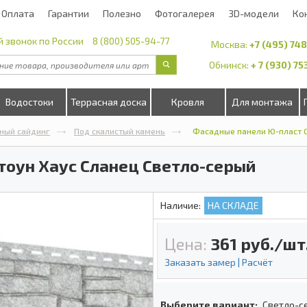
Оплата
Гарантии
Полезно
Фотогалерея
3D-модели
Ко
 звонок по России
8 (800) 505-94-77
Москва:
+7 (495) 74
Обнинск:
+ 7 (930) 7
Водостоки
Террасная доска
Кровля
Для монтажа
ный сайдинг
Под скалистый камень
Фасадные панели Ю-пласт С
тоун Хаус Сланец Светло-серый
Наличие:
НА СКЛАДЕ
Цена:
361
руб./шт
Заказать замер | Расчёт
Выберите вариант:
Светло-с