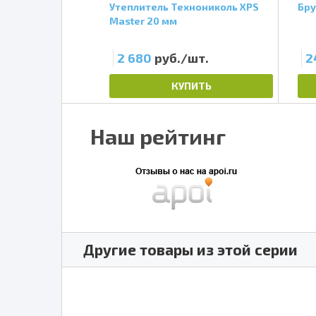
ащитная
Утеплитель Технониколь XPS
Бру
ан АМ, 70 кв.м.
Master 20 мм
/шт.
2 680
руб./шт.
2
ПИТЬ
КУПИТЬ
Наш рейтинг
Другие товары из этой серии