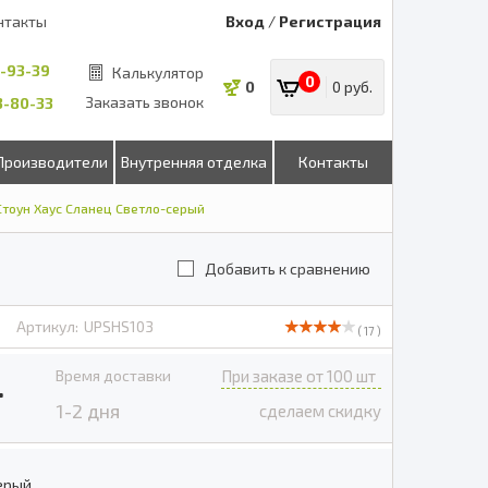
нтакты
Вход
/
Регистрация
8-93-39
Калькулятор
0
0
0 руб.
Заказать звонок
53-80-33
Производители
Внутренняя отделка
Контакты
тоун Хаус Сланец Светло-серый
Добавить к сравнению
Артикул:
UPSHS103
( 17 )
Время доставки
При заказе от 100 шт
.
1-2 дня
сделаем скидку
ерый