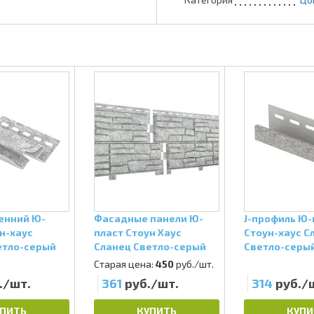
ренний Ю-
Фасадные панели Ю-
J-профиль Ю-
н-хаус
пласт Стоун Хаус
Стоун-хаус С
етло-серый
Сланец Светло-серый
Светло-серы
Старая цена:
450
руб./шт.
./шт.
361
руб./шт.
314
руб./
ПИТЬ
КУПИТЬ
КУПИ