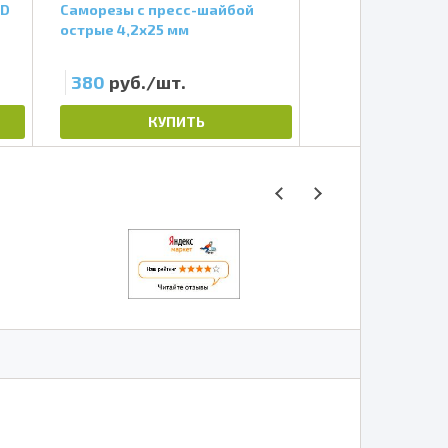
BD
Саморезы с пресс-шайбой
Профиль оцинко
острые 4,2х25 мм
50х40х0,4 мм, 3 
380
руб./шт.
210
руб./шт
КУПИТЬ
КУП