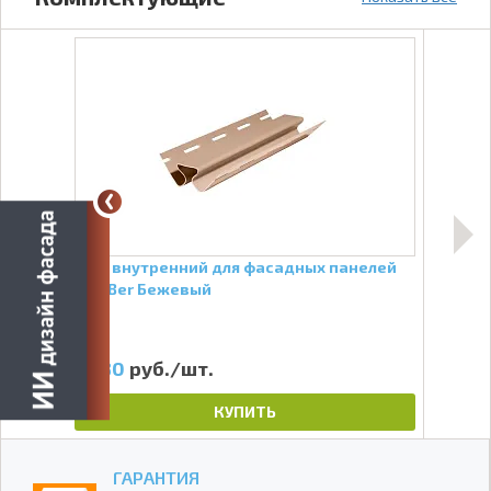
елей
Угол внутренний для фасадных панелей
Стар
FineBer Бежевый
фас
480
руб./шт.
22
КУПИТЬ
ГАРАНТИЯ