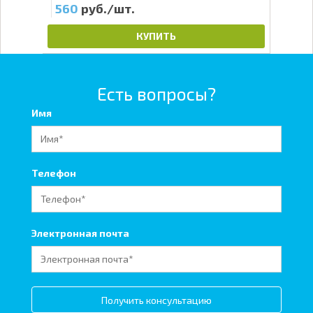
560
руб./шт.
72
КУПИТЬ
Есть вопросы?
Имя
Телефон
Электронная почта
Получить консультацию