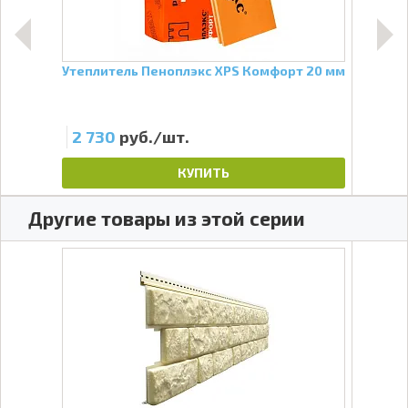
для
Утеплитель Пеноплэкс XPS Комфорт 20 мм
Проф
мм, 
2 730
руб./шт.
31
КУПИТЬ
Другие товары из этой серии