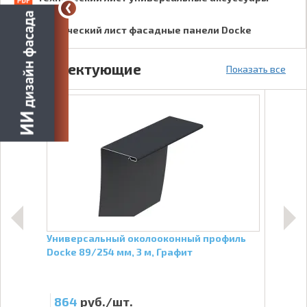
Технический лист фасадные панели Docke
Комплектующие
Показать все
ль
Универсальный околооконный профиль
Стар
Docke 89/254 мм, 3 м, Графит
фаса
864
руб./шт.
22