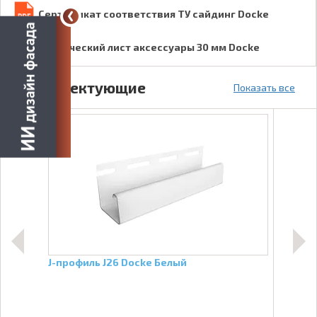
Сертификат соответствия ТУ сайдинг Docke
Технический лист аксессуары 30 мм Docke
Комплектующие
Показать все
J-профиль J26 Docke Белый
Фин
Пло