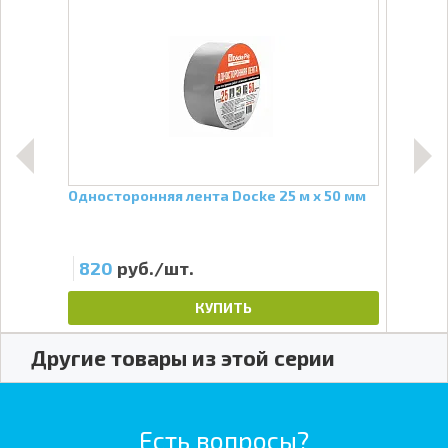
4
Односторонняя лента Docke 25 м х 50 мм
Отли
Бел
820
руб./шт.
12
КУПИТЬ
Другие товары из этой серии
Есть вопросы?