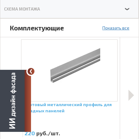
СХЕМА МОНТАЖА
❯
Комплектующие
Показать все
eBer
Стартовый металлический профиль для
Угол
фасадных панелей
кирп
220
руб./шт.
83