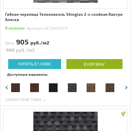
Гибкая черепица Технониколь Shinglas 2-х слойная Кантри
Аляска
В наличии
Артикул:
GCTSH119111
905
руб./м2
Цена:
980
руб./м2
КУПИТЬ В 1 КЛИК
В КОРЗИНУ
Доступные варианты:
ХАРАКТЕРИСТИКИ →