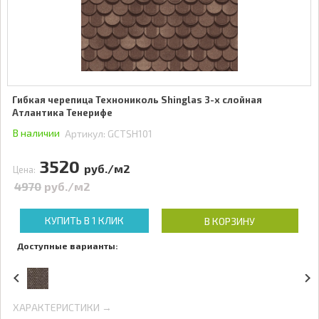
Гибкая черепица Технониколь Shinglas 3-х слойная
Атлантика Тенерифе
В наличии
Артикул:
GCTSH101
3520
руб./м2
Цена:
4970
руб./м2
КУПИТЬ В 1 КЛИК
В КОРЗИНУ
Доступные варианты:
ХАРАКТЕРИСТИКИ →