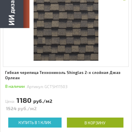
Гибкая черепица Технониколь Shinglas 2-х слойная Джаз
Орлеан
В наличии
Артикул:
GCTSH11503
1180
руб./м2
Цена:
1524
руб./м2
КУПИТЬ В 1 КЛИК
В КОРЗИНУ