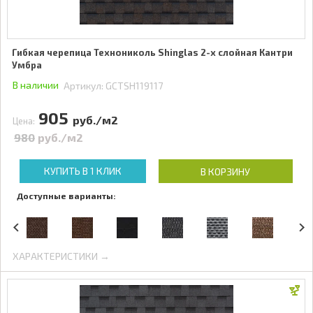
Гибкая черепица Технониколь Shinglas 2-х слойная Кантри
Умбра
В наличии
Артикул:
GCTSH119117
905
руб./м2
Цена:
980
руб./м2
КУПИТЬ В 1 КЛИК
В КОРЗИНУ
Доступные варианты:
ХАРАКТЕРИСТИКИ →