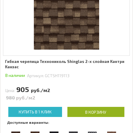
Гибкая черепица Технониколь Shinglas 2-х слойная Кантри
Канзас
В наличии
Артикул:
GCTSH119113
905
руб./м2
Цена:
980
руб./м2
КУПИТЬ В 1 КЛИК
В КОРЗИНУ
Доступные варианты: