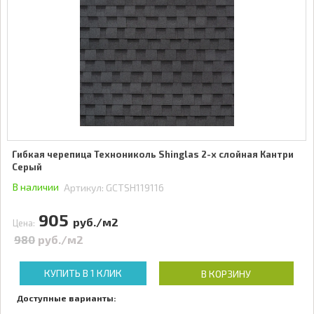
Гибкая черепица Технониколь Shinglas 2-х слойная Кантри
Серый
В наличии
Артикул:
GCTSH119116
905
руб./м2
Цена:
980
руб./м2
КУПИТЬ В 1 КЛИК
В КОРЗИНУ
Доступные варианты: