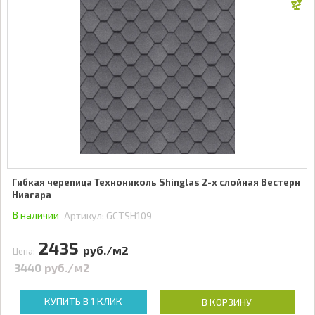
Гибкая черепица Технониколь Shinglas 2-х слойная Вестерн
Ниагара
В наличии
Артикул:
GCTSH109
2435
руб./м2
Цена:
3440
руб./м2
КУПИТЬ В 1 КЛИК
В КОРЗИНУ