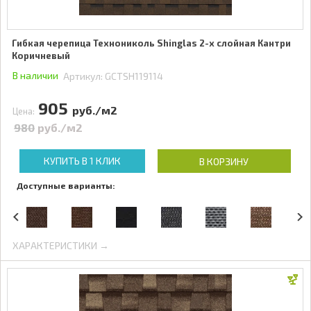
Гибкая черепица Технониколь Shinglas 2-х слойная Кантри
Коричневый
В наличии
Артикул:
GCTSH119114
905
руб./м2
Цена:
980
руб./м2
КУПИТЬ В 1 КЛИК
В КОРЗИНУ
Доступные варианты:
ХАРАКТЕРИСТИКИ →