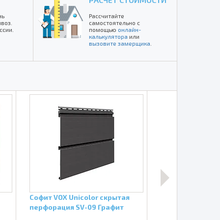
нь
Рассчитайте
воз.
самостоятельно с
ссии.
помощью
онлайн-
калькулятора
или
вызовите замерщика
.
Софит VOX Unicolor скрытая
Софит Vinylon T
перфорация SV-09 Графит
центральной п