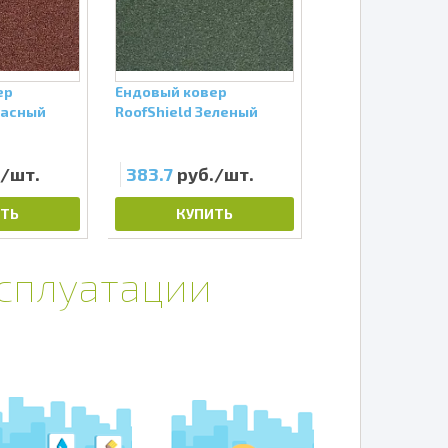
ер
Ендовый ковер
Ендовый ковер
расный
RoofShield Зеленый
RoofShield Тем
./шт.
383.7
руб./шт.
383.7
руб./
ТЬ
КУПИТЬ
КУПИТЬ
ксплуатации