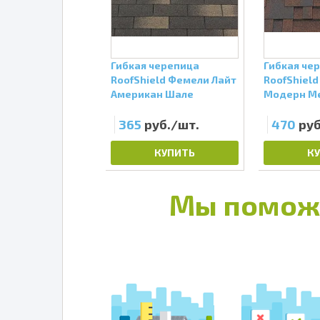
черепица
Гибкая черепица
Гибкая че
eld Классик
RoofShield Фемели Лайт
RoofShiel
 Нежно-зеленый
Американ Шале
Модерн М
уб./шт.
365
руб./шт.
470
руб
КУПИТЬ
КУПИТЬ
К
Мы помож