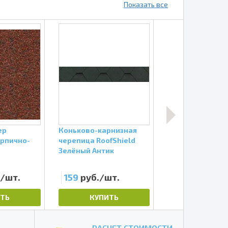
Показать все
ер
Коньково-карнизная
Мастика кровел
ирпично-
черепица RoofShield
RoofShield FIX, 
Зелёный Антик
FIX, ведро 9кг (1
ведро 9кг (10л)
./шт.
159
руб./шт.
1770
руб./ш
ТЬ
КУПИТЬ
КУПИТЬ
РАСЧЕТ СТОИМОСТИ