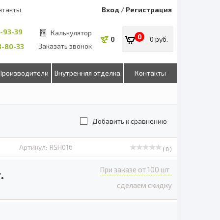
нтакты
Вход
/
Регистрация
8-93-39
Калькулятор
0
0
0 руб.
Заказать звонок
53-80-33
Производители
Внутренняя отделка
Контакты
Добавить к сравнению
Артикул:
RSH016
( 0 )
При заказе от 100 шт
.
сделаем скидку