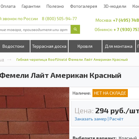
Оплата
Гарантии
Полезно
Фотогалерея
3D-модели
Ко
 звонок по России
8 (800) 505-94-77
Москва:
+7 (495) 74
Обнинск:
+ 7 (930) 7
Водостоки
Террасная доска
Кровля
Для монтажа
ца
Гибкая черепица RoofShield Фемели Лайт Американ Красный
d Фемели Лайт Американ Красный
Наличие:
НЕТ НА СКЛАДЕ
Цена:
294
руб./шт
Заказать замер | Расчёт
Выберите вариант:
Красный