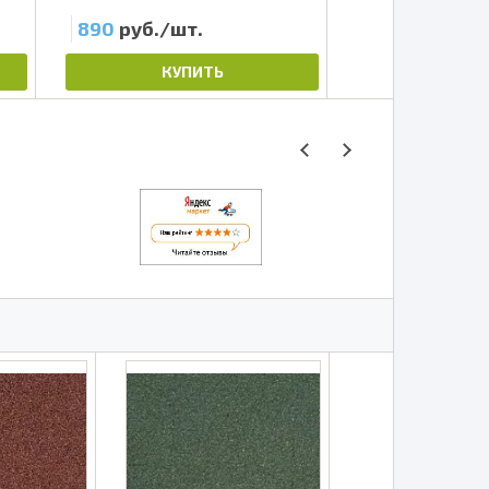
890
руб./шт.
580
руб./шт
КУПИТЬ
КУП