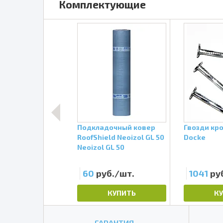
Комплектующие
дочный ковер
Подкладочный ковер
Гвозди кр
еящийся
RoofShield Neoizol GL 50
Docke
eld Neoizol OS
Neoizol GL 50
 Neoizol OS ЭМС
уб./шт.
60
руб./шт.
1041
ру
КУПИТЬ
КУПИТЬ
К
ГАРАНТИЯ