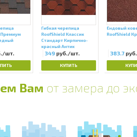
репица
Гибкая черепица
Ендовый ков
d Премиум
RoofShield Классик
RoofShield К
едный
Стандарт Кирпично-
красный Антик
./шт.
349
руб./шт.
383.7
руб
УПИТЬ
КУПИТЬ
КУПИ
ем Вам
от замера до э