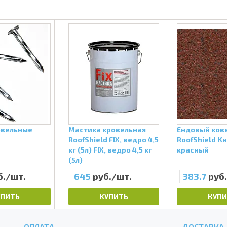
овельные
Мастика кровельная
Ендовый ков
RoofShield FIX, ведро 4,5
RoofShield К
кг (5л) FIX, ведро 4,5 кг
красный
(5л)
б./шт.
645
руб./шт.
383.7
руб
УПИТЬ
КУПИТЬ
КУПИ
ОПЛАТА
ДОСТАВКА