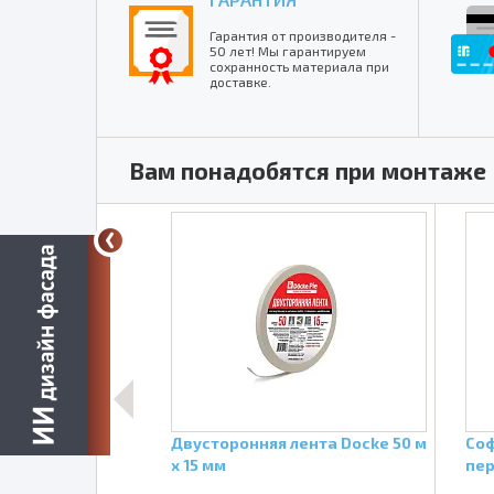
Гарантия от производителя -
50 лет! Мы гарантируем
сохранность материала при
доставке.
Вам понадобятся при монтаже
 Белый RAL9003
Двусторонняя лента Docke 50 м
Соф
и
х 15 мм
пер