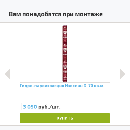
Вам понадобятся при монтаже
ндик
Гидро-пароизоляция Изоспан D, 70 кв.м.
Проф
3 м
3 050
руб./шт.
21
КУПИТЬ