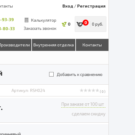
нтакты
Вход
/
Регистрация
8-93-39
Калькулятор
0
0
0 руб.
Заказать звонок
53-80-33
Производители
Внутренняя отделка
Контакты
й
Добавить к сравнению
Артикул:
RSH024
( 0 )
При заказе от 100 шт
.
сделаем скидку
оричневый