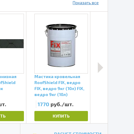
Показать все
рнизная
Мастика кровельная
Ендовый ковер
fShield
RoofShield FIX, ведро
RoofShield Кирп
ик
FIX, ведро 9кг (10л) FIX,
красный
ведро 9кг (10л)
шт.
1770
руб./шт.
383.7
руб./
ТЬ
КУПИТЬ
КУПИТЬ
РАСЧЕТ СТОИМОСТИ