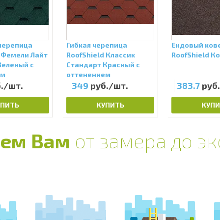
черепица
Гибкая черепица
Ендовый ков
d Фемели Лайт
RoofShield Классик
RoofShield К
Зеленый с
Стандарт Красный с
ем
оттенением
./шт.
349
руб./шт.
383.7
руб
УПИТЬ
КУПИТЬ
КУПИ
ем Вам
от замера до э