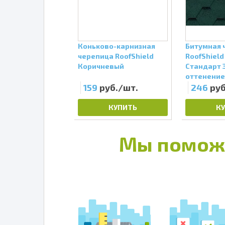
черепица
Коньково-карнизная
Битумная 
eld Классик
черепица RoofShield
RoofShiel
 Сандаловый
Коричневый
Стандарт 
оттенени
уб./шт.
159
руб./шт.
246
руб
КУПИТЬ
КУПИТЬ
К
Мы помож