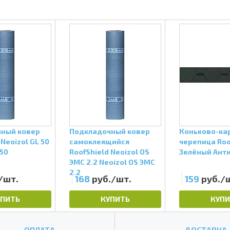
ный ковер
Подкладочный ковер
Коньково-ка
 Neoizol GL 50
самоклеящийся
черепица Roo
 50
RoofShield Neoizol OS
Зелёный Ант
ЭМС 2.2 Neoizol OS ЭМС
2.2
/шт.
168
руб./шт.
159
руб./
УПИТЬ
КУПИТЬ
КУПИ
ОПЛАТА
ДОСТАВКА