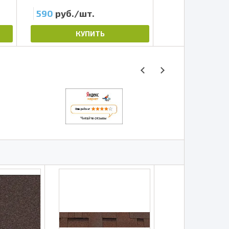
590
руб./шт.
590
руб./шт
КУПИТЬ
КУП