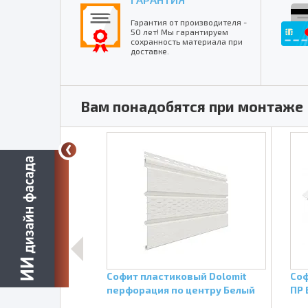
Гарантия от производителя -
50 лет! Мы гарантируем
сохранность материала при
доставке.
Вам понадобятся при монтаже
e Estetic
Софит пластиковый Dolomit
Соф
крытой
перфорация по центру Белый
ПР 
Белый