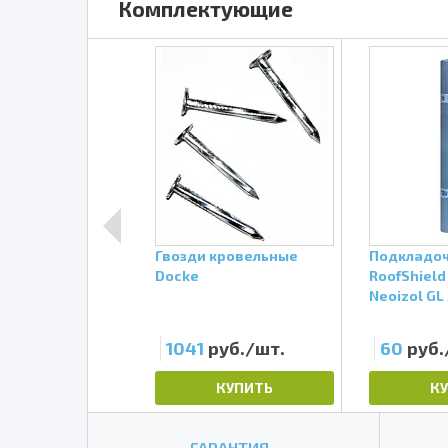
Комплектующие
а кровельная
Гвозди кровельные
Подкладоч
ld FIX, ведро 4,5
Docke
RoofShield
FIX, ведро 4,5 кг
Neoizol GL
уб./шт.
1041
руб./шт.
60
руб.
КУПИТЬ
КУПИТЬ
К
ГАРАНТИЯ