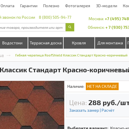
Оплата
Гарантии
Полезно
Фотогалерея
3D-модели
Ко
 звонок по России
8 (800) 505-94-77
Москва:
+7 (495) 74
Обнинск:
+ 7 (930) 7
Водостоки
Террасная доска
Кровля
Для монтажа
ца
Гибкая черепица RoofShield Классик Стандарт Красно-коричневый
 Классик Стандарт Красно-коричневы
Наличие:
НЕТ НА СКЛАДЕ
Цена:
288
руб./шт
Заказать замер | Расчёт
Выберите вариант:
Красно-к