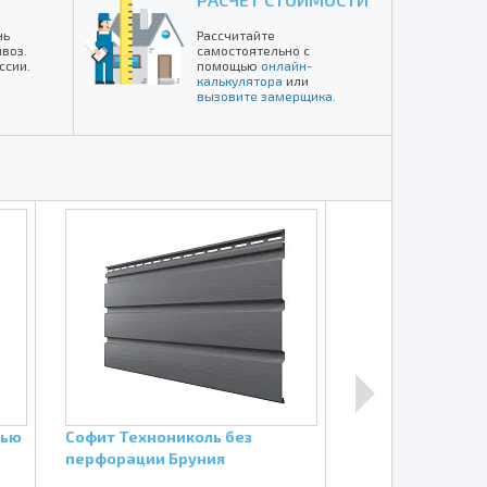
нь
Рассчитайте
воз.
самостоятельно с
ссии.
помощью
онлайн-
калькулятора
или
вызовите замерщика
.
тью
Софит Технониколь без
Софит Техноник
перфорации Бруния
перфорации Ка