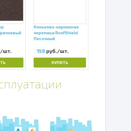
ер
Коньково-карнизная
Гибкая черепиц
оричневый
черепица RoofShield
RoofShield Пре
Песочный
Модерн Минда
./шт.
159
руб./шт.
470
руб./шт
ТЬ
КУПИТЬ
КУПИТЬ
ксплуатации