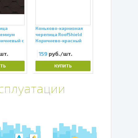
пица
Коньково-карнизная
Битумная чере
ремиум
черепица RoofShield
RoofShield Фем
ричневый с
Коричнево-красный
Готик Терракот
шт.
159
руб./шт.
294
руб./шт
ТЬ
КУПИТЬ
КУПИТЬ
ксплуатации