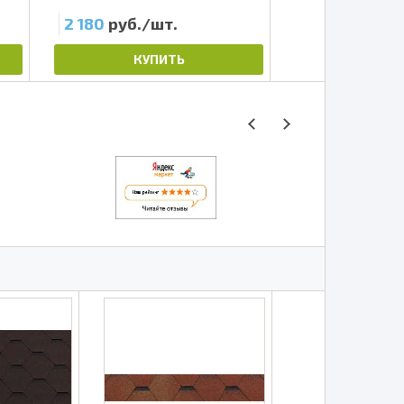
2 180
руб./шт.
640
руб./шт
КУПИТЬ
КУП