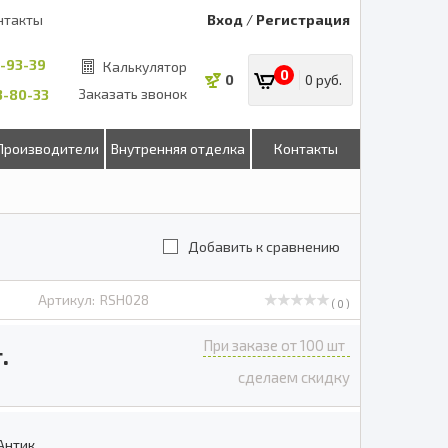
нтакты
Вход
/
Регистрация
8-93-39
Калькулятор
0
0
0 руб.
Заказать звонок
53-80-33
Производители
Внутренняя отделка
Контакты
Добавить к сравнению
Артикул:
RSH028
( 0 )
При заказе от 100 шт
.
сделаем скидку
Антик