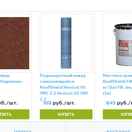
овер
Подкладочный ковер
Мастика кро
 Кирпично-
самоклеящийся
RoofShield FI
RoofShield Neoizol OS
кг (5л) FIX, ве
ЭМС 2.2 Neoizol OS ЭМС
(5л)
2.2
уб./шт.
168
руб./шт.
645
руб./
УПИТЬ
КУПИТЬ
КУПИ
ОПЛАТА
ДОСТАВКА