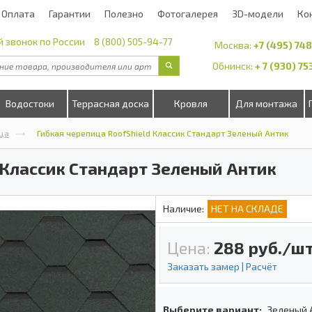
Оплата
Гарантии
Полезно
Фотогалерея
3D-модели
Ко
 звонок по России
8 (800) 505-94-77
Москва:
+7 (495) 74
Обнинск:
+ 7 (930) 7
Водостоки
Террасная доска
Кровля
Для монтажа
ца
Гибкая черепица RoofShield Классик Стандарт Зеленый Антик
 Классик Стандарт Зеленый Антик
Наличие:
НЕТ НА СКЛАДЕ
Цена:
288
руб./шт
Заказать замер | Расчёт
Выберите вариант:
Зеленый 