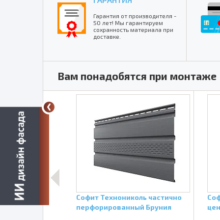
Гарантия от производителя -
50 лет! Мы гарантируем
сохранность материала при
доставке.
Вам понадобятся при монтаже
remium Т4
Софит Технониколь частично
Соф
ральной
перфорированный Бруния
це