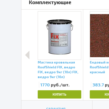
Комплектующие
дочный ковер
Мастика кровельная
Ендовый к
ld Neoizol GL 50
RoofShield FIX, ведро
RoofShield
GL 50
FIX, ведро 9кг (10л) FIX,
красный
ведро 9кг (10л)
б./шт.
1770
руб./шт.
383.7
р
КУПИТЬ
КУПИТЬ
К
ГАРАНТИЯ