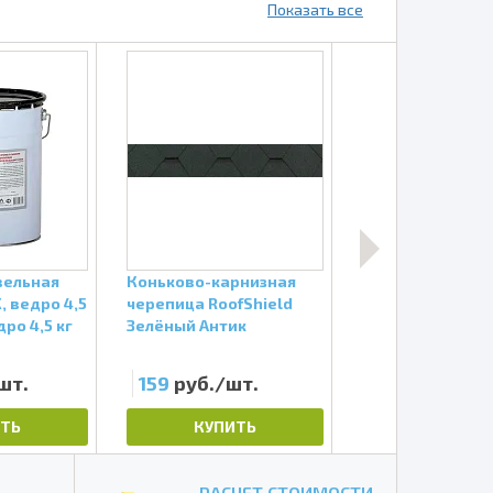
Показать все
вельная
Коньково-карнизная
Гвозди кровель
X, ведро 4,5
черепица RoofShield
Docke
дро 4,5 кг
Зелёный Антик
шт.
159
руб./шт.
1041
руб./ш
ТЬ
КУПИТЬ
КУПИТЬ
РАСЧЕТ СТОИМОСТИ