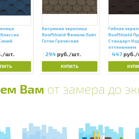
репица
Битумная черепица
Гибкая чере
 Классик
RoofShield Фемели Лайт
RoofShield П
Синий
Готик Греческая
Стандарт Ко
оттенением
./шт.
294
руб./шт.
447
руб./
УПИТЬ
КУПИТЬ
КУПИ
ем Вам
от замера до э