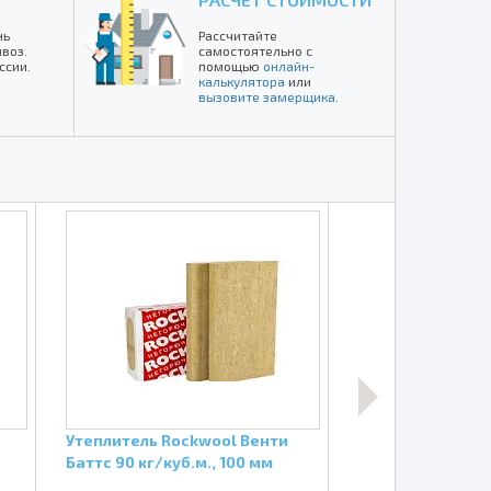
нь
Рассчитайте
воз.
самостоятельно с
ссии.
помощью
онлайн-
калькулятора
или
вызовите замерщика
.
Утеплитель Rockwool Венти
Софит FineBer 
Баттс 90 кг/куб.м., 100 мм
центральной п