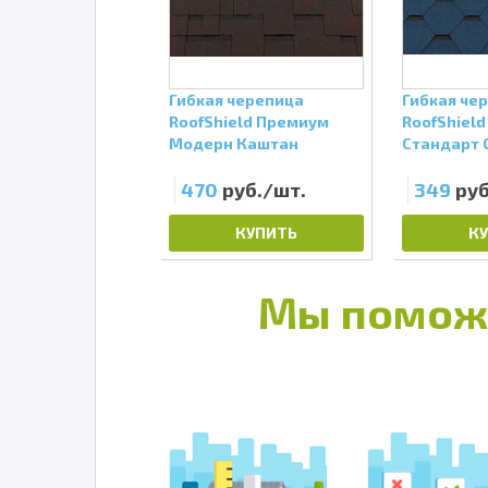
во-карнизная
Гибкая черепица
Гибкая че
а RoofShield
RoofShield Премиум
RoofShield
евый антик
Модерн Каштан
Стандарт 
уб./шт.
470
руб./шт.
349
руб
КУПИТЬ
КУПИТЬ
К
Мы помож