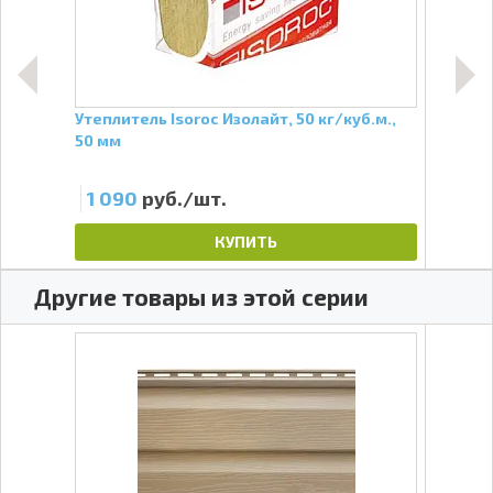
,4
Утеплитель Isoroc Изолайт, 50 кг/куб.м.,
Утеп
50 мм
куб.
1 090
руб./шт.
2 
КУПИТЬ
Другие товары из этой серии