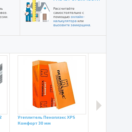
нь
Рассчитайте
воз.
самостоятельно с
ссии.
помощью
онлайн-
калькулятора
или
вызовите замерщика
.
2
Утеплитель Пеноплэкс XPS
Соединитель о
Комфорт 30 мм
(краб) для ПП 60