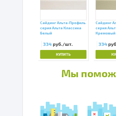
 Альта-Профиль
Сайдинг Альта-Профиль
Сайдинг А
anada Плюс
серия Альта Классика
серия Аль
ж Золотистый
Белый
Кремовый
уб./шт.
334
руб./шт.
334
руб
КУПИТЬ
КУПИТЬ
К
Мы помож