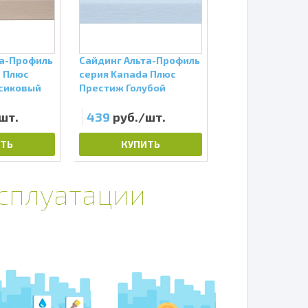
та-Профиль
Сайдинг Альта-Профиль
Сайдинг Альта-
a Плюс
серия Kanada Плюс
серия Альта Кл
сиковый
Престиж Голубой
Салатовый
шт.
439
руб./шт.
334
руб./шт
ТЬ
КУПИТЬ
КУПИТЬ
ксплуатации