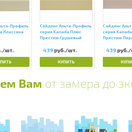
льта-Профиль
Сайдинг Альта-Профиль
Сайдинг Аль
та Классика
серия Kanada Плюс
серия Kanad
Престиж Грушевый
Престиж Пер
./шт.
439
руб./шт.
439
руб./
УПИТЬ
КУПИТЬ
КУПИ
ем Вам
от замера до э