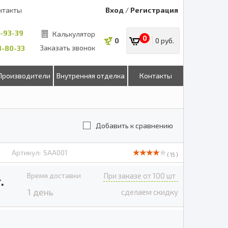
нтакты
Вход
/
Регистрация
8-93-39
Калькулятор
0
0
0 руб.
Заказать звонок
53-80-33
Производители
Внутренняя отделка
Контакты
Добавить к сравнению
Артикул:
SAA001
( 15 )
Время доставки
При заказе от 100 шт
.
1 день
сделаем скидку