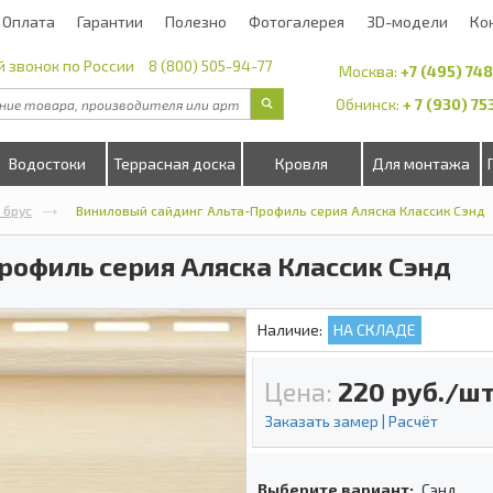
Оплата
Гарантии
Полезно
Фотогалерея
3D-модели
Ко
 звонок по России
8 (800) 505-94-77
Москва:
+7 (495) 74
Обнинск:
+ 7 (930) 7
Водостоки
Террасная доска
Кровля
Для монтажа
 брус
Виниловый сайдинг Альта-Профиль серия Аляска Классик Сэнд
рофиль серия Аляска Классик Сэнд
Наличие:
НА СКЛАДЕ
Цена:
220
руб./шт
Заказать замер | Расчёт
Выберите вариант:
Сэнд