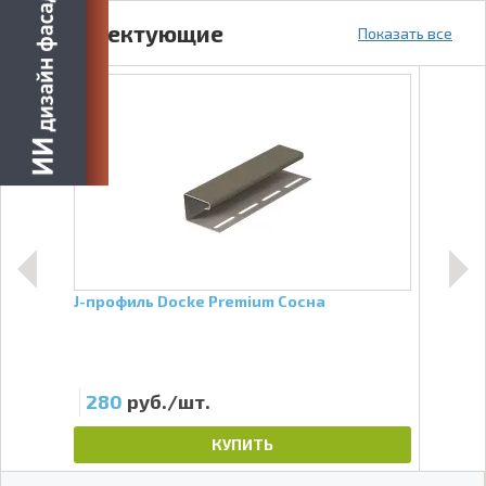
Комплектующие
Показать все
осна
J-профиль Docke Premium Сосна
Внут
280
руб./шт.
63
КУПИТЬ