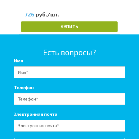
726
руб./шт.
72
КУПИТЬ
Есть вопросы?
Имя
Телефон
Электронная почта