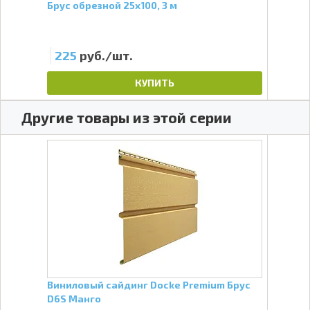
4
Брус обрезной 25х100, 3 м
Утеп
мм
225
руб./шт.
2 
КУПИТЬ
Другие товары из этой серии
ус
Виниловый сайдинг Docke Premium Брус
Вини
D6S Манго
D6S 