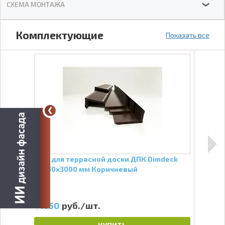
СХЕМА МОНТАЖА
❯
Комплектующие
Показать все
ck
Угол для террасной доски ДПК Dimdeck
Кля
60х30х3000 мм Коричневый
1650
руб./шт.
25