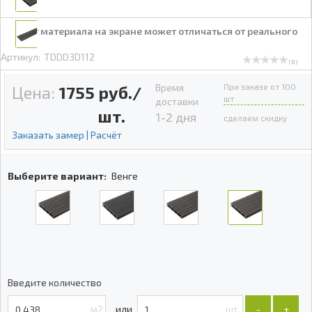
Цвет материала на экране может отличаться от реального
Артикул:
TDDD3D112
( 0 )
Время
При заказе от 100
Цена:
1755
руб./
шт
доставки
шт.
1-2 дня
сделаем скидку
Заказать замер | Расчёт
Выберите вариант:
Венге
Введите количество
м2
шт.
-
+